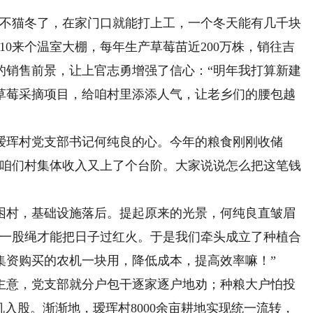
不猫冬了，在家门口就能打上工，一个冬天能有几千块
10来个温室大棚，每年生产草莓苗近200万株，销往吉
的销售前景，让上官志勇增强了信心：“明年我打算新建
草莓采摘项目，给咱村里添添人气，让老乡们的腰包越
珲村党支部书记何纯良的心。今年的粮食刚刚收储
“咱们村集体收入又上了个台阶。大家说说怎么把这笔钱
村，基础设施落后。提起原来的光景，何纯良直皱眉
成一股绳才能把日子过红火。于是我们牵头成立了种植合
集资购买的农机一块用，降低成本，提高效率嘛！”
意，党支部就分户包干逐家逐户地劝；种粮大户怕投
机入股。渐渐地，瑷珲村8000余亩耕地实现统一流转，