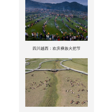
四川越西：欢庆彝族火把节