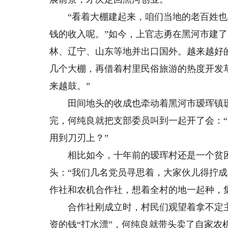
“看着大棚建起来，咱们当地的老百姓也
钱的收入呢。”如今，上官志勇在黑河市建了
林、辽宁、山东等地并出口国外。越来越好
几个大棚，再借着村里民俗旅游的热度开发
来越鼓。”
田间地头的收成也牵动着黑河市瑷珲镇瑷
完，何纯良就把支部委员叫到一起开了会：
用到刀刃上？”
相比如今，十年前的瑷珲村还是一个贫困
头：“我们几名党员寻思着，大家伙儿得拧
作社和农机合作社，想着全村的地一起种，
合作社刚成立时，村民们观望着拿不定主
资的钱“打水漂”，何纯良就带头卖了自家农