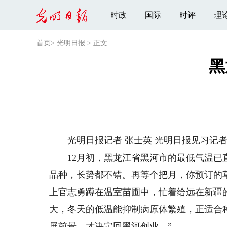
时政
国际
时评
理
首页
>
光明日报
>
正文
黑
光明日报记者 张士英 光明日报见习记者
12月初，黑龙江省黑河市的最低气温已直
品种，长势都不错。再等个把月，你预订的
上官志勇蹲在温室苗圃中，忙着给远在新疆
大，冬天的低温能抑制病原体繁殖，正适合
展前景，才决定回黑河创业。”