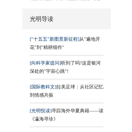
光明导读
["十五五"新图景新征程]
从"遍地开
花"到"精耕细作"
[向科学家提问]
听到了吗?这是银河
深处的"宇宙心跳"!
[国际教科文]
拉美足球：从社区记忆
到情感共振
[光明悦读]
寻踪海外华夏典籍——读
《瀛海寻珍》