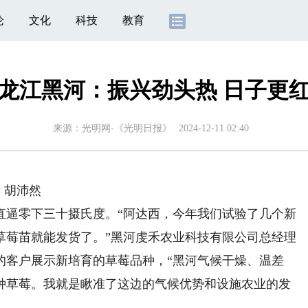
论
文化
科技
教育
龙江黑河：振兴劲头热 日子更
来源：
光明网-《光明日报》
2024-12-11 02:40
 胡沛然
逼零下三十摄氏度。“阿达西，今年我们试验了几个新
草莓苗就能发货了。”黑河虔禾农业科技有限公司总经理
的客户展示新培育的草莓品种，“黑河气候干燥、温差
种草莓。我就是瞅准了这边的气候优势和设施农业的发