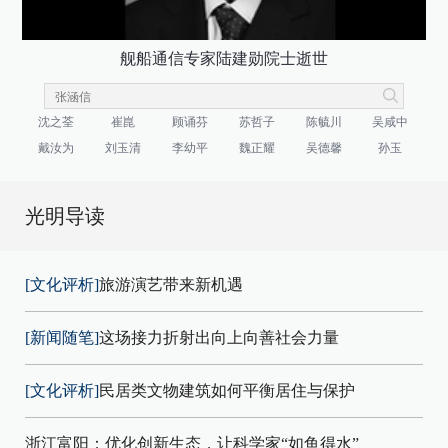
舰船通信专家陆建勋院士逝世
沈之荃
崔崑
顾诵芬
苏哲子
陈毓川
吴咸中
戴汝为
刘玉清
李幼平
魏正耀
吴德馨
孙玉
光明导读
[文化评析]
旅游演艺带来新机遇
[新闻随笔]
这场接力折射出向上向善社会力量
[文化评析]
民居类文物建筑如何平衡居住与保护
浙江富阳：优化创新生态，让科学家“如鱼得水”