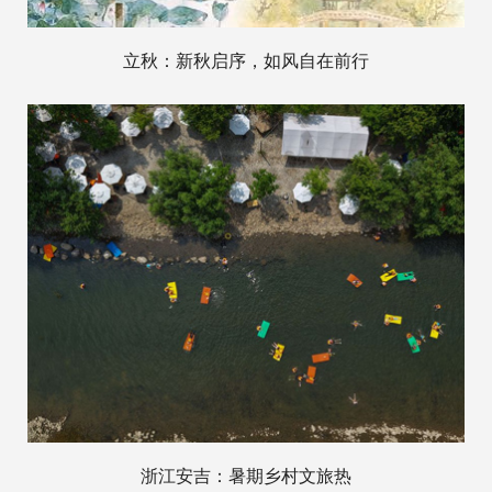
立秋：新秋启序，如风自在前行
浙江安吉：暑期乡村文旅热