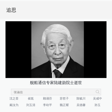
追思
舰船通信专家陆建勋院士逝世
沈之荃
崔崑
顾诵芬
苏哲子
陈毓川
吴咸中
戴汝为
刘玉清
李幼平
魏正耀
吴德馨
孙玉