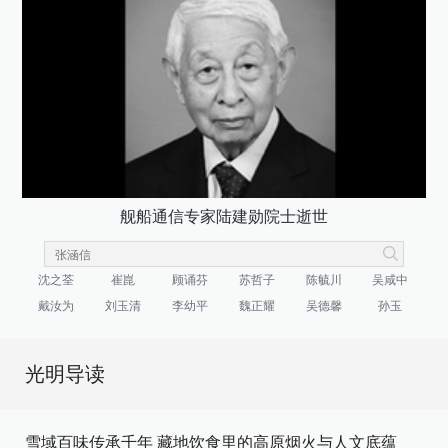
舰船通信专家陆建勋院士逝世
沈之荃
崔崑
顾诵芬
苏哲子
陈毓川
吴咸中
戴汝为
刘玉清
李幼平
魏正耀
吴德馨
孙玉
光明导读
雪域百味传承千年 藏地饮食里的高原烟火与人文底蕴