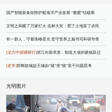
国产智能装备矩阵护航海洋产业发展
“脆蜜”结硕果
文明之风暖了万家灯火
吉林大安：肥了土地富了农民
有一群人，守着珠峰星光
坚守世界之巅书写科研华章
[活力中国调研行]
浙江向新求质，制造大省的硬核跃迁
[史学]
邯郸故城赵王城由“城”变“陵”若干问题思考
光明图片