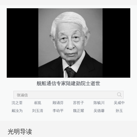
舰船通信专家陆建勋院士逝世
沈之荃
崔崑
顾诵芬
苏哲子
陈毓川
吴咸中
戴汝为
刘玉清
李幼平
魏正耀
吴德馨
孙玉
光明导读