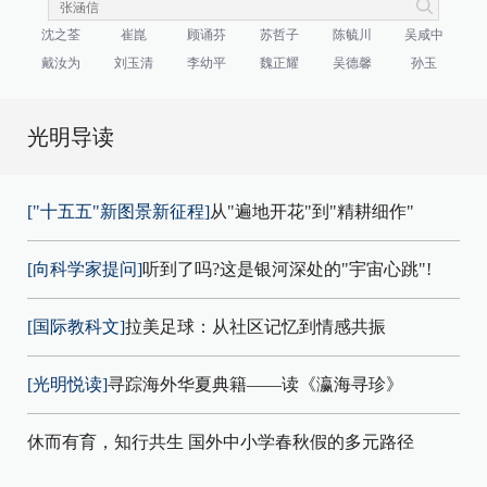
沈之荃
崔崑
顾诵芬
苏哲子
陈毓川
吴咸中
戴汝为
刘玉清
李幼平
魏正耀
吴德馨
孙玉
光明导读
["十五五"新图景新征程]
从"遍地开花"到"精耕细作"
[向科学家提问]
听到了吗?这是银河深处的"宇宙心跳"!
[国际教科文]
拉美足球：从社区记忆到情感共振
[光明悦读]
寻踪海外华夏典籍——读《瀛海寻珍》
休而有育，知行共生 国外中小学春秋假的多元路径