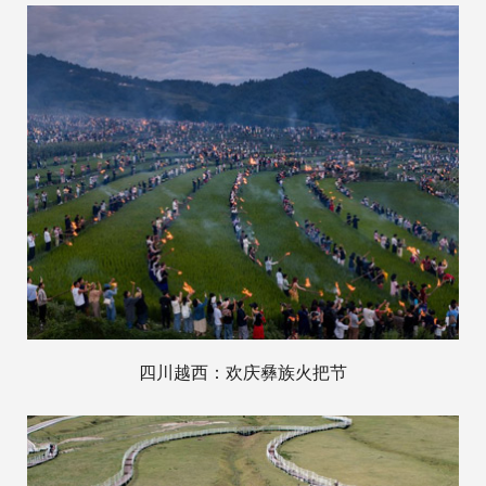
四川越西：欢庆彝族火把节