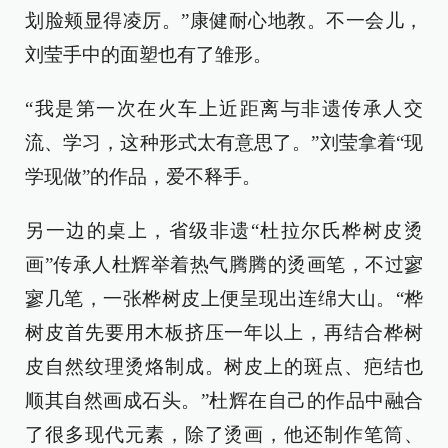
划脸颊显得凌厉。”康健耐心地教。不一会儿，
刘莹手中的面塑也有了雏形。
“我是第一次在火车上近距离与非遗传承人交
流、学习，这种形式太有意思了。”刘莹拿着“现
学现做”的作品，爱不释手。
另一边的桌上，省级非遗“杜拉尔氏桦树皮烫
画”传承人杜辉举着热气腾腾的烫画笔，不过寥
寥几笔，一张桦树皮上便呈现出连绵大山。“桦
树皮首先要用木板挤压一年以上，再结合桦树
皮自然纹理烫烙制成。树皮上的斑点、疤结也
顺其自然画成石头。”杜辉在自己的作品中融合
了很多现代元素，除了烫画，他还制作笔筒、