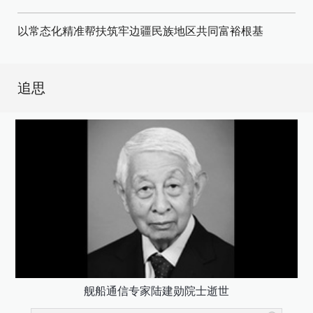
以常态化精准帮扶筑牢边疆民族地区共同富裕根基
追思
舰船通信专家陆建勋院士逝世