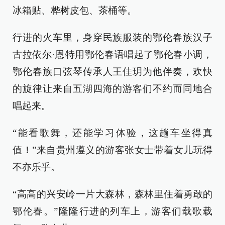
冰箱贴、桦树皮包、茶桶等。
行进的火车里，身穿民族服装的鄂伦春族汉子
古拉依尔·恩特用鄂伦春语唱起了鄂伦春小调，
鄂伦春族口弦琴传承人王佳玥为他伴奏，欢快
的旋律让来自五湖四海的游客们不约而同地合
唱起来。
“能看歌舞，还能学习体验，这趟车坐得真
值！”来自贵州遵义的游客张女士带着女儿玩得
不亦乐乎。
“高高的兴安岭一片大森林，森林里住着勇敢的
鄂伦春。”隆隆行进的列车上，游客们载歌载