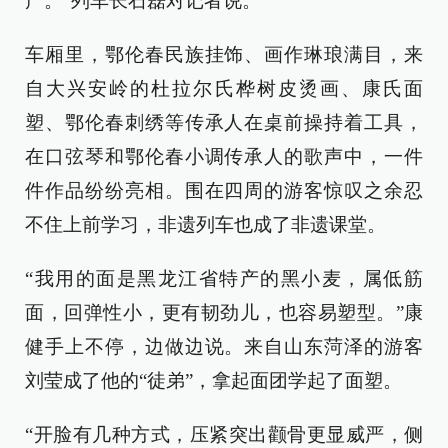
产。”列车长石磊对记者说。
车厢里，鄂伦春民族挂饰、画作琳琅满目，来
自大兴安岭的杜拉尔氏桦树皮烫画、康氏面
塑、鄂伦春刺绣等传承人在桌前操持着工具，
在口弦琴和鄂伦春小调传承人的歌声中，一件
件作品纷纷亮相。围在四周的游客惊叹之余忍
不住上前学习，非遗列车也成了非遗课堂。
“我用的面是黑龙江省特产的黑小麦，属低筋
面，回弹性小，更有韧劲儿，也容易塑型。”康
健手上不停，边做边说。来自山东菏泽的游客
刘莹成了他的“徒弟”，拿起面团学起了面塑。
“开脸有几种方式，压紧突出颧骨更显威严，侧