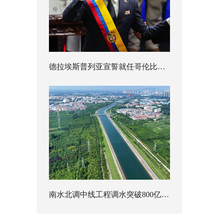
德拉埃斯普列亚宣誓就任哥伦比亚总统
南水北调中线工程调水突破800亿立方米