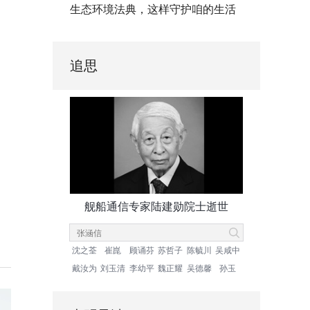
生态环境法典，这样守护咱的生活
追思
舰船通信专家陆建勋院士逝世
沈之荃
崔崑
顾诵芬
苏哲子
陈毓川
吴咸中
戴汝为
刘玉清
李幼平
魏正耀
吴德馨
孙玉