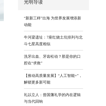
光明导读
“新新三样”出海 为世界发展增添新
动能
牛河梁遗址：7座红烧土坑排列与北
斗七星高度相似
洗牙出血、牙齿松动？那是你的口
腔在“求救”
【推动高质量发展】“人工智能+”，
解锁更多新可能
礼以立人：曾国藩礼学的内在逻辑
与当代回响