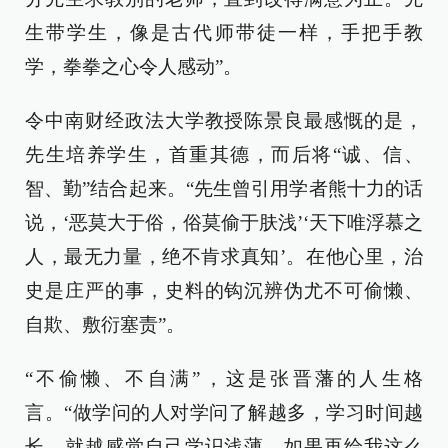
生带学生，像是古代师带徒一样，手把手教
学，拳拳之心令人感动”。
令中南财经政法大学教授陈景良最感慨的是，
先生培养学生，首重其德，而后将“诚、信、
智、勤”结合起来。“先生曾引用学者熊十力的话
说，‘恶莫大于俗，俗莫偷于肤浅’‘天下唯浮慕之
人，最无力量，绝不肯求真知’。在他心里，治
史是庄严的事，史料的钩沉辨伪尤不可偷懒、
自欺、敷衍塞责”。
“不偷懒、不自满”，这是张晋藩的人生格
言。“做学问的人对学问了解越多，学习时间越
长，就越感觉自己学识浅薄。如果再给我这么