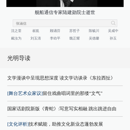
舰船通信专家陆建勋院士逝世
沈之荃
崔崑
顾诵芬
苏哲子
陈毓川
吴咸中
戴汝为
刘玉清
李幼平
魏正耀
吴德馨
孙玉
光明导读
文学漫谈中呈现思想深度 读文学访谈录《东拉西扯》
[舞台艺术众家议]
留住戏曲唱词里的那缕“文气”
国家话剧院新版《青蛇》:写意写实相融 跳出跳进自由
[文化评析]
技术赋能，助推文化新业态蓬勃发展