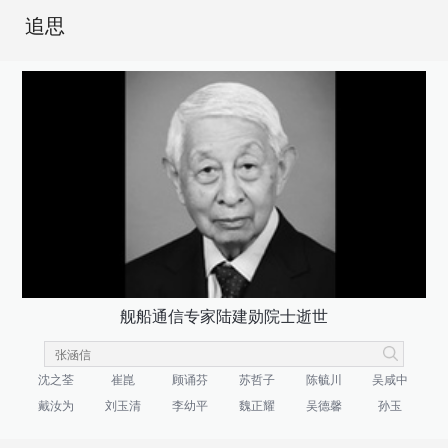
追思
舰船通信专家陆建勋院士逝世
沈之荃
崔崑
顾诵芬
苏哲子
陈毓川
吴咸中
戴汝为
刘玉清
李幼平
魏正耀
吴德馨
孙玉