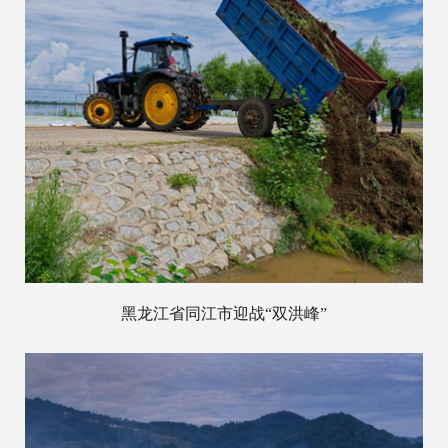
黑龙江省同江市迎战“双洪峰”