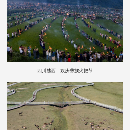
四川越西：欢庆彝族火把节