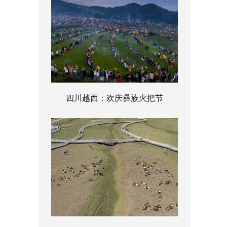
四川越西：欢庆彝族火把节