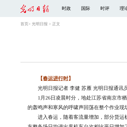
时政
国际
时评
理
首页
>
光明日报
>
正文
【
春运进行时
】
光明日报记者 李健 苏雁 光明日报通讯员
1月26日凌晨时分，地处江苏省南京市栖
的轰鸣声和寒风的呼啸声回荡在整个作业现
进入春运，随着客流量增加，部分货运机车
东整备场日均进出库机车台次相比平日增加了