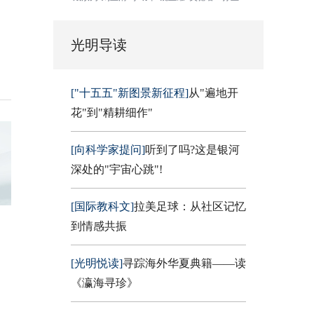
光明导读
["十五五"新图景新征程]
从"遍地开
花"到"精耕细作"
[向科学家提问]
听到了吗?这是银河
深处的"宇宙心跳"!
[国际教科文]
拉美足球：从社区记忆
到情感共振
[光明悦读]
寻踪海外华夏典籍——读
《瀛海寻珍》