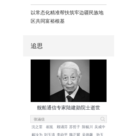
以常态化精准帮扶筑牢边疆民族地
区共同富裕根基
追思
舰船通信专家陆建勋院士逝世
沈之荃
崔崑
顾诵芬
苏哲子
陈毓川
吴咸中
戴汝为
刘玉清
李幼平
魏正耀
吴德馨
孙玉