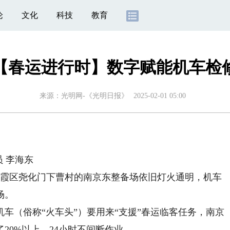
论
文化
科技
教育
【春运进行时】数字赋能机车检
来源：
光明网-《光明日报》
2025-02-01 05:00
 李海东
霞区尧化门下曹村的南京东整备场依旧灯火通明，机车
场。
（俗称“火车头”）要用来“支援”春运临客任务，南京
20%以上，24小时不间断作业。