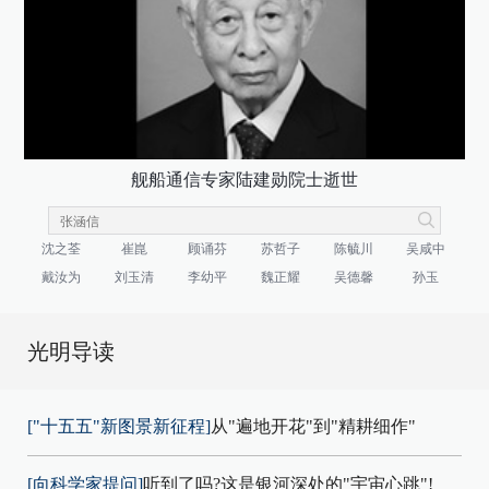
舰船通信专家陆建勋院士逝世
沈之荃
崔崑
顾诵芬
苏哲子
陈毓川
吴咸中
戴汝为
刘玉清
李幼平
魏正耀
吴德馨
孙玉
光明导读
["十五五"新图景新征程]
从"遍地开花"到"精耕细作"
[向科学家提问]
听到了吗?这是银河深处的"宇宙心跳"!