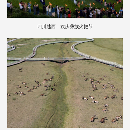
四川越西：欢庆彝族火把节