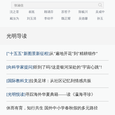
沈之荃
崔崑
顾诵芬
苏哲子
陈毓川
吴咸中
戴汝为
刘玉清
李幼平
魏正耀
吴德馨
孙玉
光明导读
["十五五"新图景新征程]
从"遍地开花"到"精耕细作"
[向科学家提问]
听到了吗?这是银河深处的"宇宙心跳"!
[国际教科文]
拉美足球：从社区记忆到情感共振
[光明悦读]
寻踪海外华夏典籍——读《瀛海寻珍》
休而有育，知行共生 国外中小学春秋假的多元路径