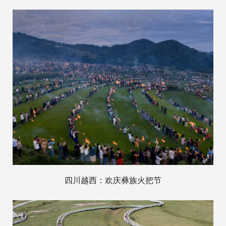
四川越西：欢庆彝族火把节