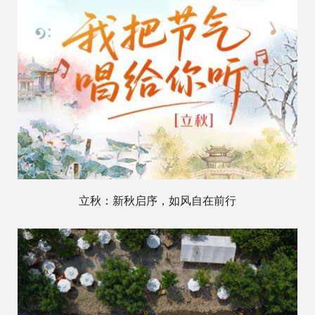
立秋：新秋启序，如风自在前行