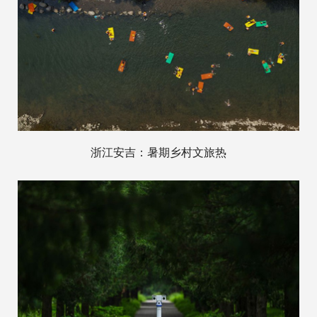
浙江安吉：暑期乡村文旅热