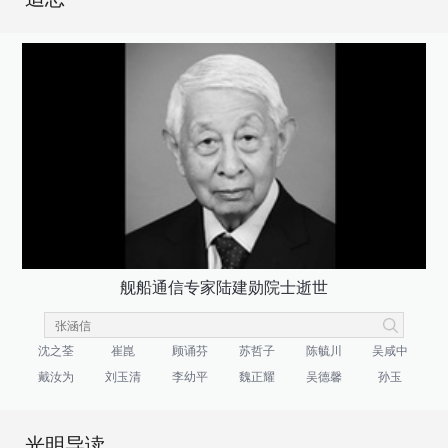
舰船通信专家陆建勋院士逝世
沈之荃
崔崑
顾诵芬
苏哲子
陈毓川
吴咸中
戴汝为
刘玉清
李幼平
魏正耀
吴德馨
孙玉
光明导读