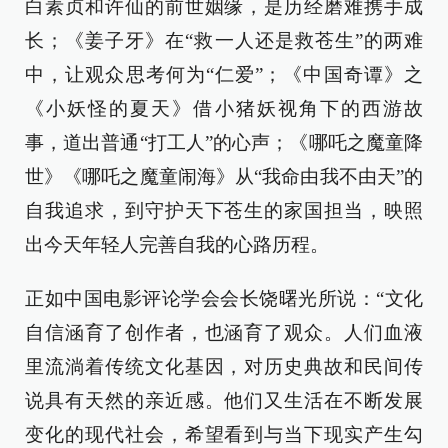
白素贞和许仙的前世姻缘，是历经磨难携手成
长；《姜子牙》在“救一人还是救苍生”的两难
中，让观众思考何为“仁爱”；《中国奇谭》之
《小妖怪的夏天》借小猪妖视角下的西游故
事，道出普通“打工人”的心声；《哪吒之魔童降
世》《哪吒之魔童闹海》从“我命由我不由天”的
自我追求，到守护天下苍生的家国担当，映照
出今天年轻人完善自我的心路历程。
正如中国电影评论学会会长饶曙光所说：“文化
自信涵育了创作者，也涵育了观众。人们血液
里流淌着传统文化基因，对历史典故和民间传
说具有天然的亲近感。他们又生活在不断发展
变化的现代社会，希望看到与当下现实产生勾