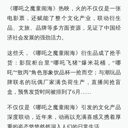
《哪吒之魔童闹海》热映，火的不仅仅是一张
电影票，还赋能了整个文化产业，联动衍生
品、文旅、品牌等多方面资源，见证了中国经
济社会发展的强劲活力。
这些天，《哪吒之魔童闹海》衍生品成了抢手
货：影院柜台里“哪吒飞猪”爆米花桶，“哪
吒”“敖丙”角色形象饮品杯一抢而空；与潮玩品
牌联名的玩偶厂家满负荷生产，直播间抢盲
盒，预售发货时间被排到了6月……
不仅仅是《哪吒之魔童闹海》引发的文化产品
深度联动，近年来，动画以充满喜感又携着厚
重的姿态悠悠然然润入人们的日常生活。