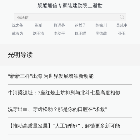
舰船通信专家陆建勋院士逝世
沈之荃
崔崑
顾诵芬
苏哲子
陈毓川
吴咸中
戴汝为
刘玉清
李幼平
魏正耀
吴德馨
孙玉
光明导读
“新新三样”出海 为世界发展增添新动能
牛河梁遗址：7座红烧土坑排列与北斗七星高度相似
洗牙出血、牙齿松动？那是你的口腔在“求救”
【推动高质量发展】“人工智能+”，解锁更多新可能