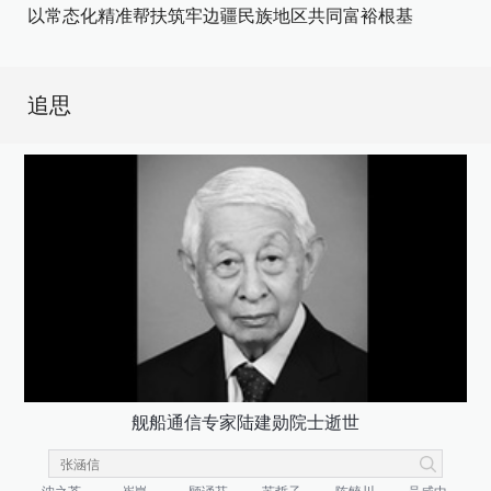
以常态化精准帮扶筑牢边疆民族地区共同富裕根基
追思
舰船通信专家陆建勋院士逝世