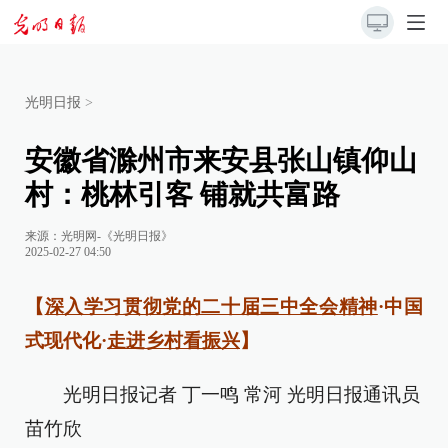
光明日报
>
安徽省滁州市来安县张山镇仰山
村：桃林引客 铺就共富路
来源：
光明网-《光明日报》
2025-02-27 04:50
【
深入学习贯彻党的二十届三中全会精神
·中国
式现代化·
走进乡村看振兴
】
光明日报记者 丁一鸣 常河 光明日报通讯员
苗竹欣