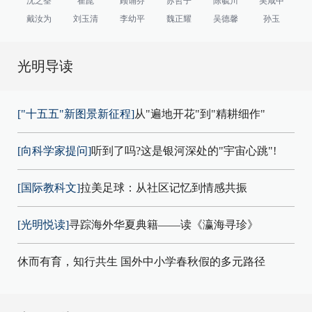
沈之荃
崔崑
顾诵芬
苏哲子
陈毓川
吴咸中
戴汝为
刘玉清
李幼平
魏正耀
吴德馨
孙玉
光明导读
["十五五"新图景新征程]
从"遍地开花"到"精耕细作"
[向科学家提问]
听到了吗?这是银河深处的"宇宙心跳"!
[国际教科文]
拉美足球：从社区记忆到情感共振
[光明悦读]
寻踪海外华夏典籍——读《瀛海寻珍》
休而有育，知行共生 国外中小学春秋假的多元路径