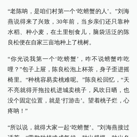
“老陈呐，是咱们村第一个‘吃螃蟹的人’。”刘海
燕说得来了兴致，30年前，当乡亲们还只靠种
水稻、种小麦，在土里刨食儿，脑袋活泛的陈
良松便在自家三亩地种上了桃树。
“你光说我第一个‘吃螃蟹’，咋不说螃蟹咋吃
哩？”包子上屉，陈良松泡上杯茶，身子歪进摇
椅里。“种桃容易卖桃难呢。”陈良松回忆，“天
不亮就得开拖拉机进城卖桃子，风吹日晒，也
没个固定位置，就是‘打游击’。望着桃子烂，心
疼呐！”
“所以说，就得大家一起‘吃螃蟹’。”刘海燕接过