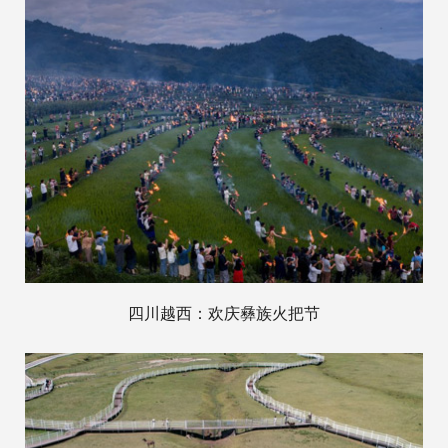
四川越西：欢庆彝族火把节