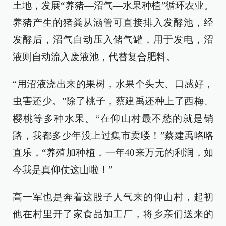
土地，发展“养猪—沼气—水果种植”循环农业。
养猪产生的猪粪从涵管可直接排入发酵池，经
发酵后，沼气自动压入储气罐，用于发电，沼
液则自动流入废液池，代替复合肥料。
“用沼液浇出来的果树，水果个头大、口感好，
虫害还少。”除了桃子，蔡建禹还种上了西梅、
樱桃等多种水果。“在仰山村最不愁的就是销
路，我都多少年没上过集市卖喽！”蔡建禹咯咯
直乐，“养殖加种植，一年40来万元的利润，如
今我是真仰仗这山啦！”
高一军也是奔着这股子人气来的仰山村，起初
他在村里开了家食品加工厂，将乡亲们送来的