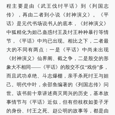
程主要是由《武王伐纣平话》到《列国志
传》，再由二者到小说《封神演义》。《平
话》是元代书场说书人的底本，《封神演义》
中狐精化为妲己蛊惑纣王及纣王种种暴行等情
节，《平话》中均已出现。相比之下，二者最
大的不同有两点：一是《平话》中尚未出现
《封神演义》仙界阐、截之争，二是殷交的形
象大不相同——《平话》的殷交不仅“戏份”多，
而且武功卓绝、斗志爆棚，亲手杀死纣王与妲
己。明代中叶，余邵鱼编著的《列国志传》问
世。该书前十章讲述商灭周兴的历史，基本故
事情节与《平话》近似，但有些枝杈如姜子牙
的身份、纣王之死、赵公明的故事等，都是由