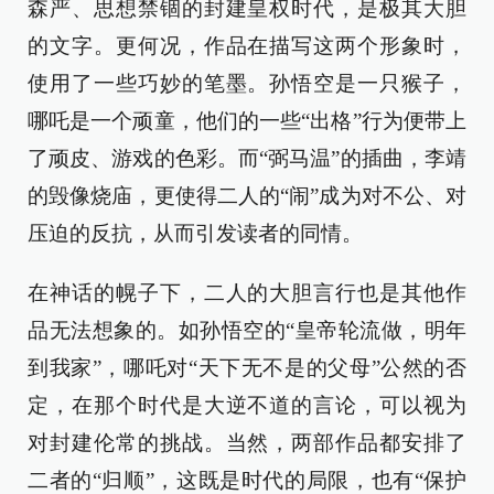
森严、思想禁锢的封建皇权时代，是极其大胆
的文字。更何况，作品在描写这两个形象时，
使用了一些巧妙的笔墨。孙悟空是一只猴子，
哪吒是一个顽童，他们的一些“出格”行为便带上
了顽皮、游戏的色彩。而“弼马温”的插曲，李靖
的毁像烧庙，更使得二人的“闹”成为对不公、对
压迫的反抗，从而引发读者的同情。
在神话的幌子下，二人的大胆言行也是其他作
品无法想象的。如孙悟空的“皇帝轮流做，明年
到我家”，哪吒对“天下无不是的父母”公然的否
定，在那个时代是大逆不道的言论，可以视为
对封建伦常的挑战。当然，两部作品都安排了
二者的“归顺”，这既是时代的局限，也有“保护