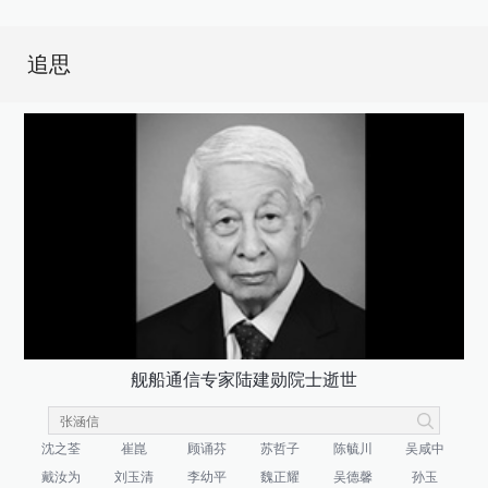
追思
舰船通信专家陆建勋院士逝世
沈之荃
崔崑
顾诵芬
苏哲子
陈毓川
吴咸中
戴汝为
刘玉清
李幼平
魏正耀
吴德馨
孙玉