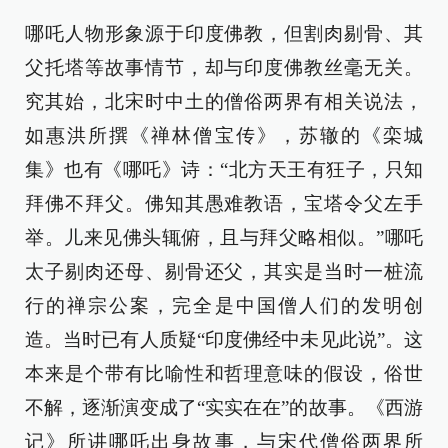
哪吒人物形象源于印度佛教，但割肉剔骨、其
父托塔等故事情节，却与印度佛教丝毫无关。
究其始，北宋时中土的僧俗两界有相关说法，
如惠洪所撰《禅林僧宝传》，苏辙的《栾城
集》也有《哪吒》诗：“北方天王有狂子，只知
拜佛不拜父。佛知其愚难教语，宝塔令父左手
举。儿来见佛头辄俯，且与拜父略相似。”哪吒
太子剔肉还母、剔骨还父，其实是当时一桩流
行的禅宗公案，完全是中国僧人们的发明创
造。当时已有人质疑“印度佛经中未见此说”。这
本来是个带有比喻性和哲理意味的假设，俗世
不解，逐渐演变成了“实实在在”的故事。《西游
记》所讲哪吒出身故事，与宋代僧俗两界所