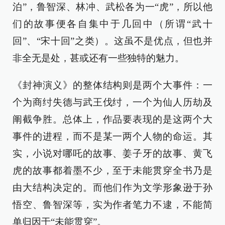
泊”，鲁智深、林冲、武松各为一“虎”，所以他
们的故事便各自集中于几回中（所谓“武十
回”、“宋十回”之类）。这虽不是优点，但也并
非全无是处，甚或还有一些独特的魅力。
《封神演义》的整体结构则是两个大事件：一
个为商纣失德与武王伐纣，一个为仙人历劫及
阐截争胜。总体上，作品要表现的是这两个大
事件的进程，而不是某一两个人物的命运。其
实，小说对哪吒的故事、姜子牙的故事、黄飞
虎的故事都着墨不少，至于未能贯穿全书乃是
由大结构决定的。而他们作为文学形象逊于孙
悟空、鲁智深等，实为作者笔力不逮，不能简
单归因于“未能贯穿”。