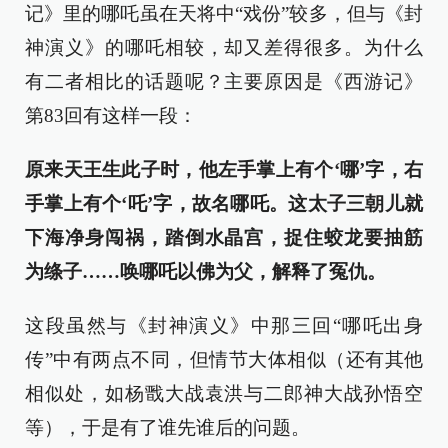
记》里的哪吒虽在天将中“戏份”较多，但与《封
神演义》的哪吒相较，却又差得很多。为什么
有二者相比的话题呢？主要原因是《西游记》
第83回有这样一段：
原来天王生此子时，他左手掌上有个‘哪’字，右
手掌上有个‘吒’字，故名哪吒。这太子三朝儿就
下海净身闯祸，踏倒水晶宫，捉住蛟龙要抽筋
为绦子……唤哪吒以佛为父，解释了冤仇。
这段虽然与《封神演义》中那三回“哪吒出身
传”中有两点不同，但情节大体相似（还有其他
相似处，如杨戬大战袁洪与二郎神大战孙悟空
等），于是有了谁先谁后的问题。