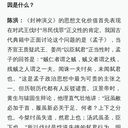
因是什么？
陈洪：
《封神演义》的思想文化价值首先表现
在对武王伐纣“吊民伐罪”正义性的肯定。我国古
代典籍中正面讨论这个问题的是《孟子》，当
齐宣王质疑武王、姜尚“以臣弑君”正当性时，孟
子的回答是：“贼仁者谓之贼，贼义者谓之残，
残贼之人谓之一夫。闻诛一夫纣矣，未闻弑君
也。”这是孟子政治思想中最为可贵的主张之
一。但历朝历代都有人反驳谴责。汉景帝时，
黄生与辕固生辩论，他理直气壮地讲：“冠虽敝
必加于首，履虽新必关于足。何者？上下之分
也。今桀纣虽失道，然君上也；汤武虽圣，臣
下也。”所以伐纣是悖逆失德的弑君行为。明