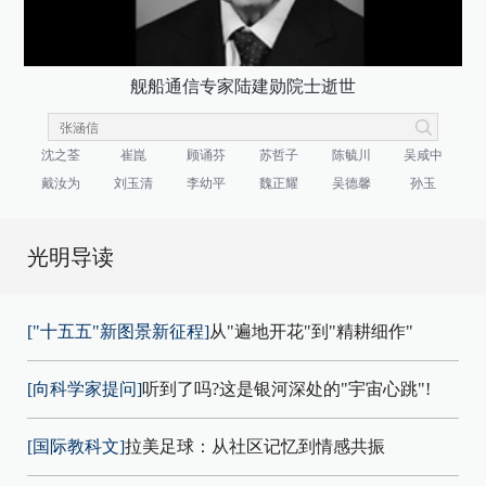
舰船通信专家陆建勋院士逝世
沈之荃
崔崑
顾诵芬
苏哲子
陈毓川
吴咸中
戴汝为
刘玉清
李幼平
魏正耀
吴德馨
孙玉
光明导读
["十五五"新图景新征程]
从"遍地开花"到"精耕细作"
[向科学家提问]
听到了吗?这是银河深处的"宇宙心跳"!
[国际教科文]
拉美足球：从社区记忆到情感共振