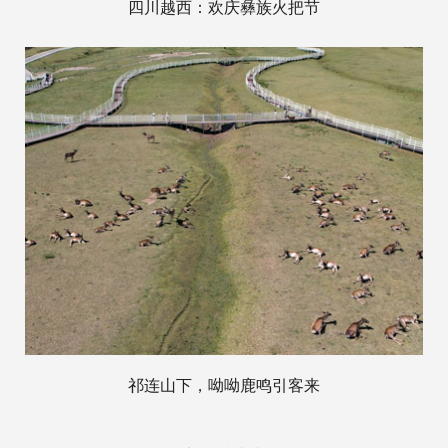
四川越西：欢庆彝族火把节
祁连山下，呦呦鹿鸣引客来