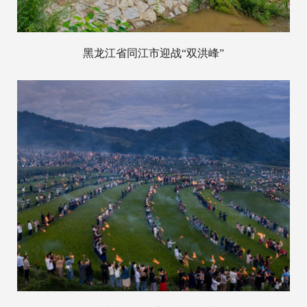
黑龙江省同江市迎战“双洪峰”