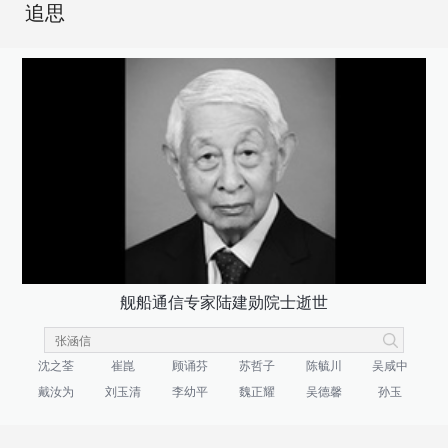
追思
舰船通信专家陆建勋院士逝世
沈之荃
崔崑
顾诵芬
苏哲子
陈毓川
吴咸中
戴汝为
刘玉清
李幼平
魏正耀
吴德馨
孙玉