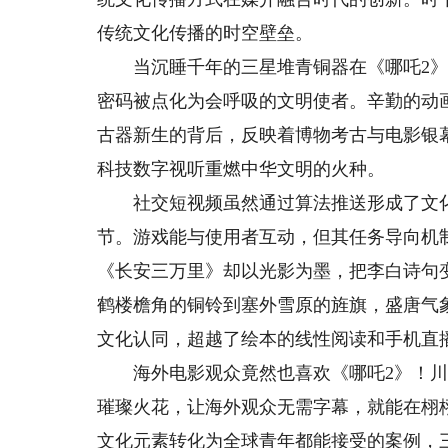
传统文化传播的时空壁垒。
当沉睡千年的三星堆青铜器在《哪吒2》
密码被点化为会呼吸的文明使者。辛勤的动
古器新生的背后，反映着博物考古‌与电影
科技数字视听重燃中华文明的火种。
‌社交短视频虽然通过算法推送形成了文化
节。游戏能与使用者互动，但其任务导向机
《长安三万里》却以光影为墨，把李白诗句
鹤楼檐角的铜铃到塞外雪原的旌旗，盛唐气
文化认同，超越了绘本的线性阅读和手机直
海外电影观众竟然也喜欢《哪吒2》！川
璀璨火花，让海外观众无需字幕，就能在栩
文化元素转化为全球青年都能接受的案例，