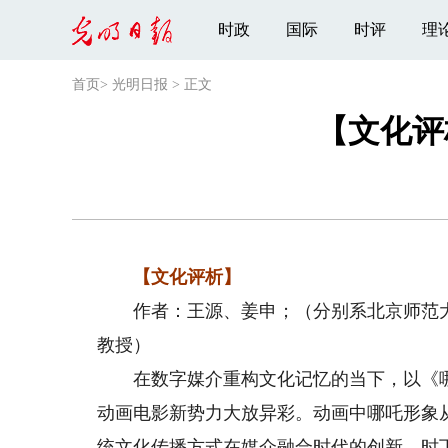
时政
国际
时评
理
首页
>
光明日报
>
正文
【文化评
【文化评析】
作者：王源、姜申；（分别系北京师范大
教授）
在数字媒介重构文化记忆的当下，以《哪
动画电影新势力大放异彩。动画中哪吒形象从
统文化传播方式在媒介融合时代的创新。时