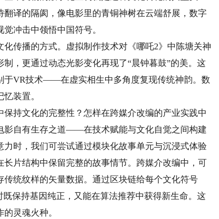
诗翻译的隔阂，像电影里的青铜神树在云端舒展，数字
视觉冲击中领悟中国符号。
化传播的方式。虚拟制作技术对《哪吒2》中陈塘关神
形制，更通过动态光影变化再现了“晨钟暮鼓”的美。这
别于VR技术——在虚实相生中多角度复现传统神韵。数
记忆装置。
保持文化的完整性？怎样在跨媒介改编的产业实践中
电影自有生存之道——在技术赋能与文化自觉之间构建
意力时，我们可尝试通过模块化故事单元与沉浸式体验
在长片结构中保留完整的故事情节。跨媒介改编中，可
存传统纹样的矢量数据。通过区块链给每个文化符号
时既保持基因纯正，又能在算法推荐中获得新生命。‌这
的灵魂火种‌。