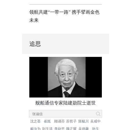
领航共建“一带一路” 携手擘画金色
未来
追思
舰船通信专家陆建勋院士逝世
沈之荃
崔崑
顾诵芬
苏哲子
陈毓川
吴咸中
戴汝为
刘玉清
李幼平
魏正耀
吴德馨
孙玉