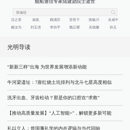
舰船通信专家陆建勋院士逝世
沈之荃
崔崑
顾诵芬
苏哲子
陈毓川
吴咸中
戴汝为
刘玉清
李幼平
魏正耀
吴德馨
孙玉
光明导读
“新新三样”出海 为世界发展增添新动能
牛河梁遗址：7座红烧土坑排列与北斗七星高度相似
洗牙出血、牙齿松动？那是你的口腔在“求救”
【推动高质量发展】“人工智能+”，解锁更多新可能
礼以立人：曾国藩礼学的内在逻辑与当代回响