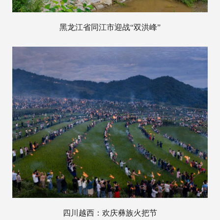
黑龙江省同江市迎战“双洪峰”
四川越西：欢庆彝族火把节