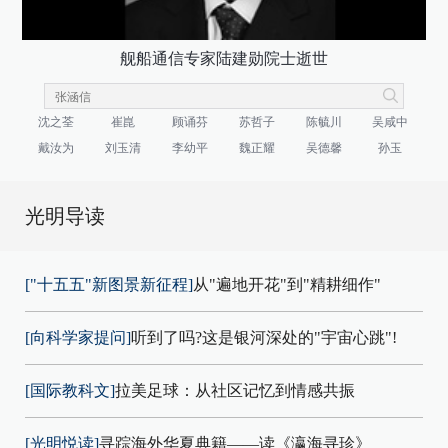
舰船通信专家陆建勋院士逝世
沈之荃
崔崑
顾诵芬
苏哲子
陈毓川
吴咸中
戴汝为
刘玉清
李幼平
魏正耀
吴德馨
孙玉
光明导读
["十五五"新图景新征程]
从"遍地开花"到"精耕细作"
[向科学家提问]
听到了吗?这是银河深处的"宇宙心跳"!
[国际教科文]
拉美足球：从社区记忆到情感共振
[光明悦读]
寻踪海外华夏典籍——读《瀛海寻珍》