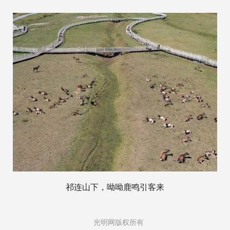
祁连山下，呦呦鹿鸣引客来
光明网版权所有