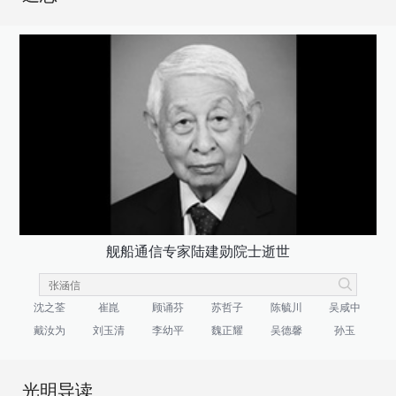
舰船通信专家陆建勋院士逝世
沈之荃
崔崑
顾诵芬
苏哲子
陈毓川
吴咸中
戴汝为
刘玉清
李幼平
魏正耀
吴德馨
孙玉
光明导读