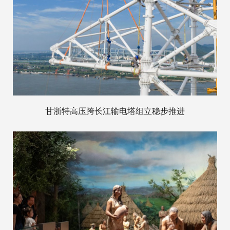
甘浙特高压跨长江输电塔组立稳步推进