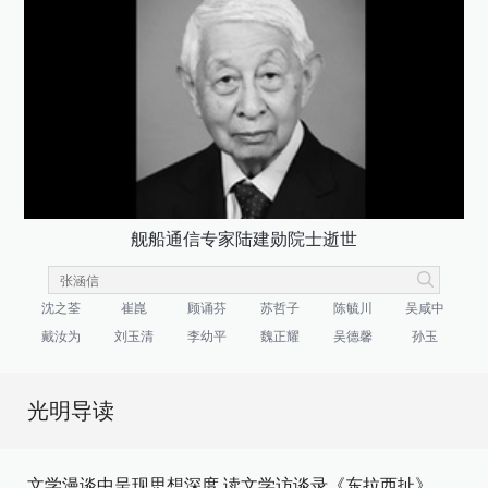
舰船通信专家陆建勋院士逝世
沈之荃
崔崑
顾诵芬
苏哲子
陈毓川
吴咸中
戴汝为
刘玉清
李幼平
魏正耀
吴德馨
孙玉
光明导读
文学漫谈中呈现思想深度 读文学访谈录《东拉西扯》