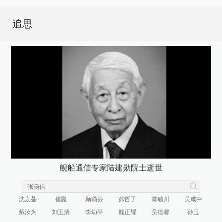
追思
舰船通信专家陆建勋院士逝世
沈之荃
崔崑
顾诵芬
苏哲子
陈毓川
吴咸中
戴汝为
刘玉清
李幼平
魏正耀
吴德馨
孙玉