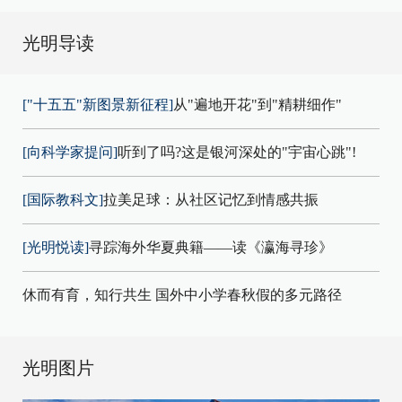
光明导读
["十五五"新图景新征程]
从"遍地开花"到"精耕细作"
[向科学家提问]
听到了吗?这是银河深处的"宇宙心跳"!
[国际教科文]
拉美足球：从社区记忆到情感共振
[光明悦读]
寻踪海外华夏典籍——读《瀛海寻珍》
休而有育，知行共生 国外中小学春秋假的多元路径
光明图片