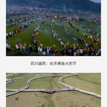
四川越西：欢庆彝族火把节