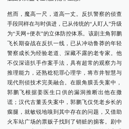
然而，魔高一尺，道高一丈。反扒警察的侦查
手段同样在与时俱进，已从传统的“人盯人”升级
为“天网+便衣”的立体防控体系。该剧主角郭鹏
飞长期奋战在反扒一线，已从冲动鲁莽的年轻
警察成长为经验老道、深藏不露的老专家。他
不仅深谙扒手作案手法，具有超常的观察力与
推理能力，还熟稔犯罪心理学，将市井智慧与
现代刑侦技术完美融合。在眼角膜丢失案中，
郭鹏飞根据姜医生口供的漏洞推断出他在撒
谎；汉代古董丢失案中，郭鹏飞仅凭老乡长的
瘸腿，就敏锐地嗅到其中存在的问题，又借助
火车站广场的票贩子找到了销赃的掮客。剧中