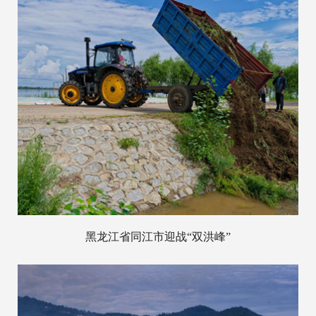
黑龙江省同江市迎战“双洪峰”