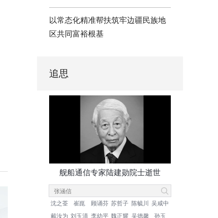
以常态化精准帮扶筑牢边疆民族地
区共同富裕根基
追思
舰船通信专家陆建勋院士逝世
沈之荃
崔崑
顾诵芬
苏哲子
陈毓川
吴咸中
戴汝为
刘玉清
李幼平
魏正耀
吴德馨
孙玉