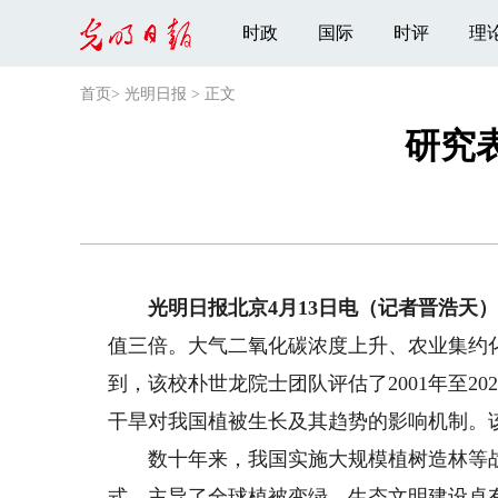
时政
国际
时评
理
首页
>
光明日报
>
正文
研究
光明日报北京4月13日电（记者晋浩天
值三倍。大气二氧化碳浓度上升、农业集约
到，该校朴世龙院士团队评估了2001年至20
干旱对我国植被生长及其趋势的影响机制。
数十年来，我国实施大规模植树造林等战
式，主导了全球植被变绿，生态文明建设卓