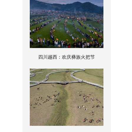
四川越西：欢庆彝族火把节