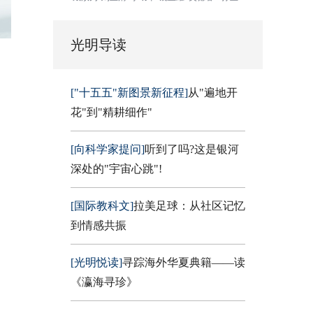
光明导读
["十五五"新图景新征程]
从"遍地开
花"到"精耕细作"
[向科学家提问]
听到了吗?这是银河
深处的"宇宙心跳"!
[国际教科文]
拉美足球：从社区记忆
到情感共振
[光明悦读]
寻踪海外华夏典籍——读
《瀛海寻珍》