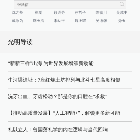
沈之荃
崔崑
顾诵芬
苏哲子
陈毓川
吴咸中
戴汝为
刘玉清
李幼平
魏正耀
吴德馨
孙玉
光明导读
“新新三样”出海 为世界发展增添新动能
牛河梁遗址：7座红烧土坑排列与北斗七星高度相似
洗牙出血、牙齿松动？那是你的口腔在“求救”
【推动高质量发展】“人工智能+”，解锁更多新可能
礼以立人：曾国藩礼学的内在逻辑与当代回响