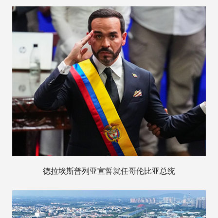
德拉埃斯普列亚宣誓就任哥伦比亚总统