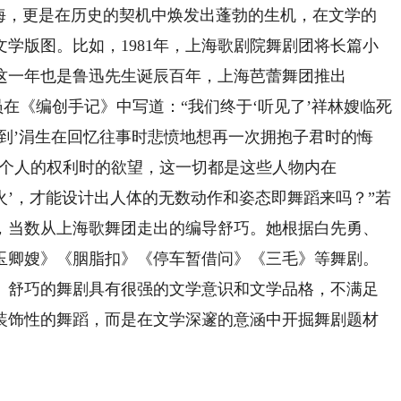
，更是在历史的契机中焕发出蓬勃的生机，在文学的
学版图。比如，1981年，上海歌剧院舞剧团将长篇小
这一年也是鲁迅先生诞辰百年，上海芭蕾舞团推出
在《编创手记》中写道：“我们终于‘听见了’祥林嫂临死
到’涓生在回忆往事时悲愤地想再一次拥抱子君时的悔
一个人的权利时的欲望，这一切都是这些人物内在
‘火’，才能设计出人体的无数动作和姿态即舞蹈来吗？”若
，当数从上海歌舞团走出的编导舒巧。她根据白先勇、
玉卿嫂》《胭脂扣》《停车暂借问》《三毛》等舞剧。
。舒巧的舞剧具有很强的文学意识和文学品格，不满足
装饰性的舞蹈，而是在文学深邃的意涵中开掘舞剧题材