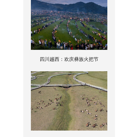
四川越西：欢庆彝族火把节