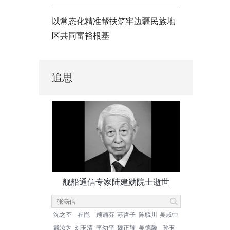
以常态化精准帮扶筑牢边疆民族地
区共同富裕根基
追思
舰船通信专家陆建勋院士逝世
沈之荃
崔崑
顾诵芬
苏哲子
陈毓川
吴咸中
戴汝为
刘玉清
李幼平
魏正耀
吴德馨
孙玉