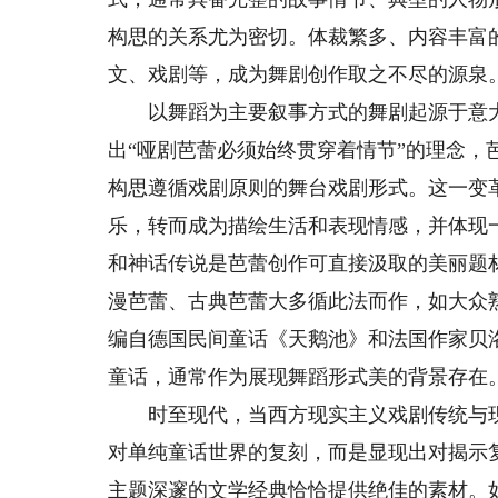
构思的关系尤为密切。体裁繁多、内容丰富
文、戏剧等，成为舞剧创作取之不尽的源泉
以舞蹈为主要叙事方式的舞剧起源于意大利
出“哑剧芭蕾必须始终贯穿着情节”的理念
构思遵循戏剧原则的舞台戏剧形式。这一变
乐，转而成为描绘生活和表现情感，并体现
和神话传说是芭蕾创作可直接汲取的美丽题
漫芭蕾、古典芭蕾大多循此法而作，如大众
编自德国民间童话《天鹅池》和法国作家贝
童话，通常作为展现舞蹈形式美的背景存在
时至现代，当西方现实主义戏剧传统与现
对单纯童话世界的复刻，而是显现出对揭示
主题深邃的文学经典恰恰提供绝佳的素材。如