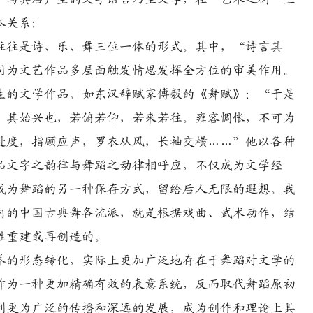
本关系：
往是诗、乐、舞三位一体的形式。其中，“诗言其
同为文艺作品多层面触发情思发挥全方位的审美作用。
的文学作品。如东汉辞赋家傅毅的《舞赋》：“于是
。其始兴也，若俯若仰，若来若往。雍容惆怅，不可为
赴度，指顾应声，罗衣从风，长袖交横……”他以各种
品文字之韵律与舞蹈之动律相呼应，不仅成为文学经
成为舞蹈的另一种保存方式，留给后人无限的遐想。我
内的中国古典舞各流派，就是根据戏曲、武术动作，结
性重建或再创造的。
的形态转化，实际上更加广泛地存在于舞蹈对文学的
作为一种更加精确有效的表意系统，反而取代舞蹈原初
到更为广泛的传播和深远的发展，成为创作和理论上具