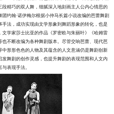
三段精巧的双人舞，细腻深入地刻画主人公内心情思的
蕾舞团约翰·诺伊梅尔根据小仲马长篇小说改编的芭蕾舞剧
事手法，成功实现由文学形象到舞蹈形象的转化，也是
，文学家莎士比亚的作品《罗密欧与朱丽叶》《哈姆雷
等也不断改编为各种舞剧版本。尽管交响芭蕾、现代芭
界中形形色色的人物及其蕴含的人文意涵仍是舞剧创新
启发舞剧的创作灵感，也提升舞剧的表现范围和人文内
言与表现手法。