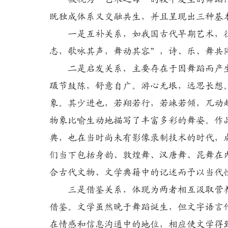
既独成体系又交融共生，并且呈现出三种基
一是互补关系，如我国古代早期艺术，往
志，歌咏其声，舞动其容”，诗、乐、舞共
二是启发关系，主要存在于因舞蹈而产生
蹑节鼓陈，舒意自广。游心无垠，远思长想
象。其少进也，若翔若行，若竦若倾，兀动
物象比喻生动地描写了丰富多彩的舞姿。作
典，也在当时尚未有影像录制技术的时代，
们当下包括身韵、敦煌舞、汉唐舞、昆舞在
合古代文物、文学典籍中的记述而予以当代
三是借鉴关系，体现为两者相互汲取营养
借鉴。文学虽然晚于舞蹈诞生，但文字语言
在情感和信息沟通中的地位，相应使文学得