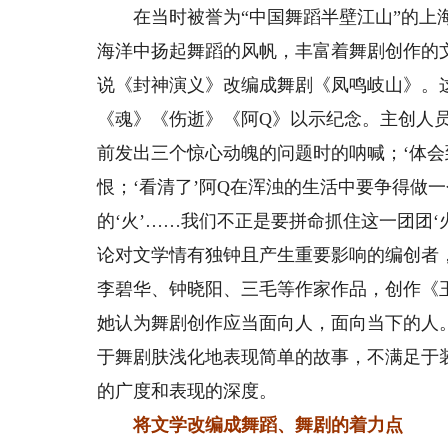
在当时被誉为“中国舞蹈半壁江山”的上海
海洋中扬起舞蹈的风帆，丰富着舞剧创作的文
说《封神演义》改编成舞剧《凤鸣岐山》。
《魂》《伤逝》《阿Q》以示纪念。主创人员
前发出三个惊心动魄的问题时的呐喊；‘体会
恨；‘看清了’阿Q在浑浊的生活中要争得做
的‘火’……我们不正是要拼命抓住这一团团
论对文学情有独钟且产生重要影响的编创者
李碧华、钟晓阳、三毛等作家作品，创作《
她认为舞剧创作应当面向人，面向当下的人
于舞剧肤浅化地表现简单的故事，不满足于
的广度和表现的深度。
将文学改编成舞蹈、舞剧的着力点