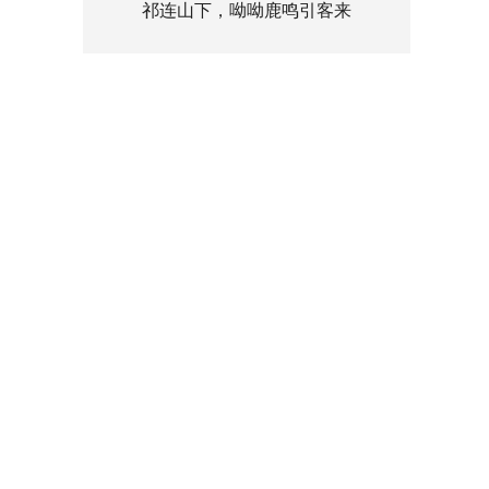
祁连山下，呦呦鹿鸣引客来