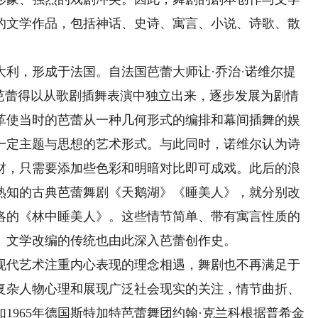
的文学作品，包括神话、史诗、寓言、小说、诗歌、散
。
，形成于法国。自法国芭蕾大师让·乔治·诺维尔提
，芭蕾得以从歌剧插舞表演中独立出来，逐步发展为剧情
革使当时的芭蕾从一种几何形式的编排和幕间插舞的娱
一定主题与思想的艺术形式。与此同时，诺维尔认为诗
材，只需要添加些色彩和明暗对比即可成戏。此后的浪
熟知的古典芭蕾舞剧《天鹅湖》《睡美人》，就分别改
洛的《林中睡美人》。这些情节简单、带有寓言性质的
。文学改编的传统也由此深入芭蕾创作史。
代艺术注重内心表现的理念相遇，舞剧也不再满足于
复杂人物心理和展现广泛社会现实的关注，情节曲折、
1965年德国斯特加特芭蕾舞团约翰·克兰科根据普希金