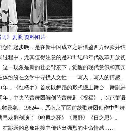
雷雨》剧照 资料图片
创作起步晚，是在新中国成立之后借鉴西方经验并结
过程中，尤其值得注意的是20世纪80年代改革开放初
。这一现象是新的社会背景下，觉醒的现代意识和真实
主体纷纷在文学中寻找人文性——写人，写人的情感，
81年，《红楼梦》首次以舞蹈的形式搬上舞台，舞剧进
同年，中央芭蕾舞团编创芭蕾舞剧《祝福》，以芭蕾语
人物形象。1982年，原南京军区前线歌舞团创作中型舞
据曹禺戏剧创演了《鸣凤之死》《原野》《日之思》。
粱》在跳跃的意象组接中传达出强烈的生命情感……