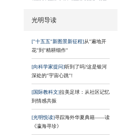
光明导读
["十五五"新图景新征程]
从"遍地开
花"到"精耕细作"
[向科学家提问]
听到了吗?这是银河
深处的"宇宙心跳"!
[国际教科文]
拉美足球：从社区记忆
到情感共振
[光明悦读]
寻踪海外华夏典籍——读
《瀛海寻珍》