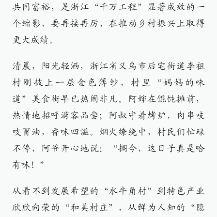
共同富裕，是浙江“千万工程”显著成效的一
个缩影，要再接再厉，在推动乡村振兴上取得
更大成绩。
清晨，阳光轻洒，浙江省义乌市后宅街道李祖
村刚披上一层金色薄纱，村里“妈妈的味
道”美食街早已热闹非凡。阿婶在馄饨摊前，
热情地招呼游客品尝；阿叔守着烤炉，肉串吱
吱冒油，香味四溢。烟火缭绕中，村民们忙碌
不停，阿爷开心地说：“搁今，这日子真是哈
有味！”
从看不到发展希望的“水牛角村”到特色产业
欣欣向荣的“和美村庄”，从鲜为人知的“隐