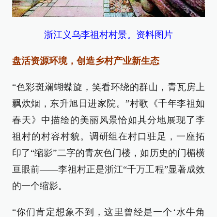
浙江义乌李祖村村景。资料图片
盘活资源环境，创造乡村产业新生态
“色彩斑斓蝴蝶旋，笑看环绕的群山，青瓦房上
飘炊烟，东升旭日进家院。”村歌《千年李祖如
春天》中描绘的美丽风景恰如其分地展现了李
祖村的村容村貌。调研组在村口驻足，一座拓
印了“缩影”二字的青灰色门楼，如历史的门楣横
亘眼前——李祖村正是浙江“千万工程”显著成效
的一个缩影。
“你们肯定想象不到，这里曾经是一个‘水牛角