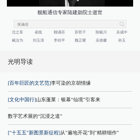
舰船通信专家陆建勋院士逝世
沈之荃
崔崑
顾诵芬
苏哲子
陈毓川
吴咸中
戴汝为
刘玉清
李幼平
魏正耀
吴德馨
孙玉
光明导读
[百年巨匠的文艺范]
李可染的京胡情缘
[文化中国行]
山东蓬莱：银幕“仙境”引客来
数字艺术展的“沉浸之道”
["十五五"新图景新征程]
从"遍地开花"到"精耕细作"