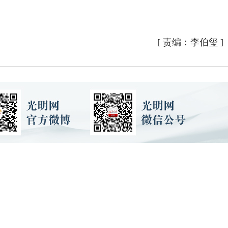
[
责编：李伯玺
]