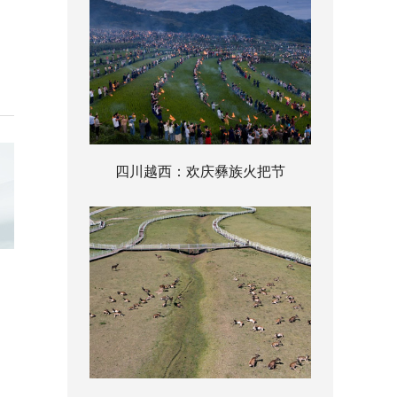
四川越西：欢庆彝族火把节