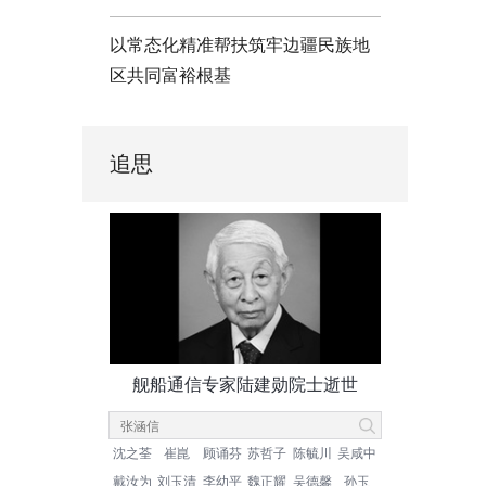
以常态化精准帮扶筑牢边疆民族地
区共同富裕根基
追思
舰船通信专家陆建勋院士逝世
沈之荃
崔崑
顾诵芬
苏哲子
陈毓川
吴咸中
戴汝为
刘玉清
李幼平
魏正耀
吴德馨
孙玉