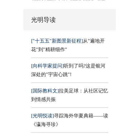
光明导读
["十五五"新图景新征程]
从"遍地开
花"到"精耕细作"
[向科学家提问]
听到了吗?这是银河
深处的"宇宙心跳"!
[国际教科文]
拉美足球：从社区记忆
到情感共振
[光明悦读]
寻踪海外华夏典籍——读
《瀛海寻珍》