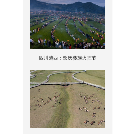
四川越西：欢庆彝族火把节