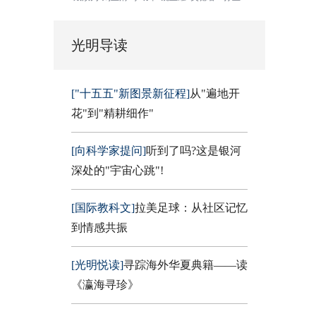
光明导读
["十五五"新图景新征程]
从"遍地开
花"到"精耕细作"
[向科学家提问]
听到了吗?这是银河
深处的"宇宙心跳"!
[国际教科文]
拉美足球：从社区记忆
到情感共振
[光明悦读]
寻踪海外华夏典籍——读
《瀛海寻珍》