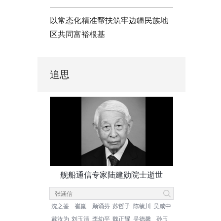
以常态化精准帮扶筑牢边疆民族地
区共同富裕根基
追思
舰船通信专家陆建勋院士逝世
沈之荃
崔崑
顾诵芬
苏哲子
陈毓川
吴咸中
戴汝为
刘玉清
李幼平
魏正耀
吴德馨
孙玉