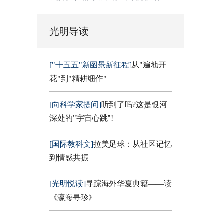
光明导读
["十五五"新图景新征程]
从"遍地开
花"到"精耕细作"
[向科学家提问]
听到了吗?这是银河
深处的"宇宙心跳"!
[国际教科文]
拉美足球：从社区记忆
到情感共振
[光明悦读]
寻踪海外华夏典籍——读
《瀛海寻珍》