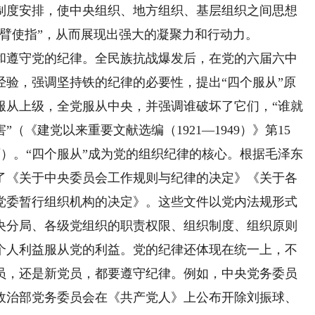
制度安排，使中央组织、地方组织、基层组织之间思想
臂使指”，从而展现出强大的凝聚力和行动力。
遵守党的纪律。全民族抗战爆发后，在党的六届六中
经验，强调坚持铁的纪律的必要性，提出“四个服从”原
服从上级，全党服从中央，并强调谁破坏了它们，“谁就
《建党以来重要文献选编（1921—1949）》第15
46页）。“四个服从”成为党的组织纪律的核心。根据毛泽东
了《关于中央委员会工作规则与纪律的决定》《关于各
党委暂行组织机构的决定》。这些文件以党内法规形式
央分局、各级党组织的职责权限、组织制度、组织原则
个人利益服从党的利益。党的纪律还体现在统一上，不
员，还是新党员，都要遵守纪律。例如，中央党务委员
政治部党务委员会在《共产党人》上公布开除刘振球、