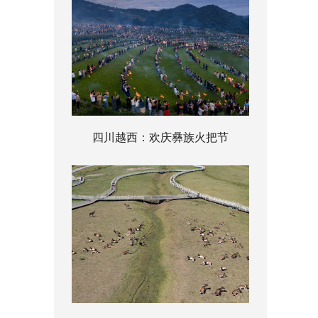
四川越西：欢庆彝族火把节