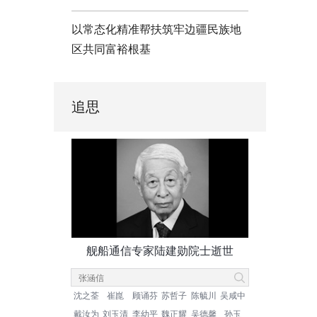
以常态化精准帮扶筑牢边疆民族地
区共同富裕根基
追思
舰船通信专家陆建勋院士逝世
沈之荃
崔崑
顾诵芬
苏哲子
陈毓川
吴咸中
戴汝为
刘玉清
李幼平
魏正耀
吴德馨
孙玉