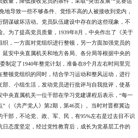
量，降低接收党员的条件，采取“突击发展”“竞赛运
避免地导致一些不够条件、觉悟不高的人被接收到党内，
行阴谋破坏活动。党员队伍建设中存在的这些现象，不
。为了提高党员质量，1939年8月，中央作出了《关于
组织，一方面对党组织进行整顿，另一方面加强党员的
。延安中央直属机关和地方各局、各分局等根据中央的
党委制定了1940年整党计划，准备在8个月左右时间里完
在整顿党组织的同时，结合学习运动和整风运动，进行
支部、小组生活，发动党员进行批评与自我批评，使基
安中央直属机关一位干部在学习党建课程后表示，“每一
”（《共产党人》第2期，第46页）。当时对晋察冀边
干部，不论党、政、军、民，有95%左右是过去目不识
抗日态度坚定，经过党性教育后，成长为党基层工作的