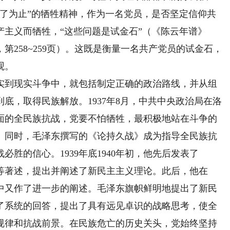
死了为止”的牺牲精神，作为一名党员，是否坚定信仰共
主义而牺牲，“这些问题是试金石”（《陈云年谱》
，第258~259页）。这既是衡量一名共产党员的试金石，
观。
到现实斗争中，就包括制定正确的政治路线，并从组
底，取得民族解放。1937年8月，中共中央政治局在洛
面的全民族抗战，党要不怕牺牲，最积极地站在斗争的
。同时，毛泽东撰写的《论持久战》成为指导全民族抗
胜的信心。1939年底1940年初，他先后发表了
等著述，提出并阐述了新民主主义理论。此后，他在
中又作了进一步的阐述。毛泽东旗帜鲜明地提出了新民
了系统的回答，提出了具有远见卓识的战略思考，使全
规律和抗战前景。在民族危亡的历史关头，党始终坚持