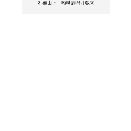
祁连山下，呦呦鹿鸣引客来