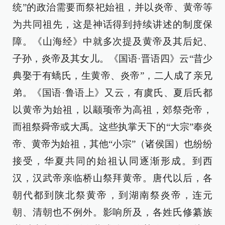
统”的政治需要而祭祀始祖，并以炎帝、黄帝等
为共同祖先，这是神话得到持续讲述的制度保
障。《山海经》中就多次提及黄帝及其后妃、
子孙，炎帝及其女儿。《国语·晋语四》云“昔少
典娶于有蟜氏，生黄帝、炎帝”，二人成了亲兄
弟。《国语·鲁语上》又云，有虞氏、夏后氏都
以黄帝为始祖，以颛顼帝为高祖，郊祭尧帝，
而祖祭舜帝或大禹。这些执掌天下的“大宗”奉炎
帝、黄帝为始祖，其他“小宗”（诸侯国）也纷纷
接受，华夏共同的始祖认同逐渐形成。到西
汉，汉武帝亲临桥山祭拜黄帝。唐代以后，各
朝代都到陕北祭黄帝，到湖南祭炎帝，连元
朝、清朝也不例外。影响所及，各姓氏修纂族