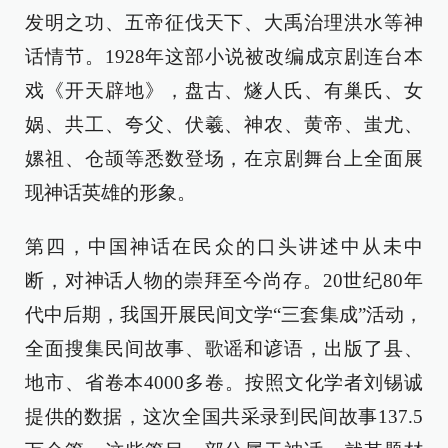
发明之功、五帝征伐天下、大禹治理洪水等神
话情节。1928年这部小说被改编成京剧连台本
戏《开天辟地》，盘古、燧人氏、有巢氏、女
娲、共工、夸父、伏羲、神农、黄帝、蚩尤、
嫘祖、仓颉等悉数登场，在京剧舞台上全面展
现神话英雄的形象。
第四，中国神话在民众的口头讲述中从未中
断，对神话人物的崇拜至今尚存。20世纪80年
代中后期，我国开展民间文学“三套集成”活动，
全面搜集民间故事、歌谣和谚语，出版了县、
地市、省卷本4000多卷。按照文化学者刘锡诚
提供的数据，这次全国共采录到民间故事137.5