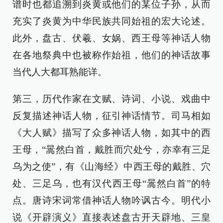
谱时也都追溯到炎黄或他们的某位子孙，从而
充实了炎黄为中华民族共同始祖的宏大论述。
此外，盘古、伏羲、女娲、西王母等神话人物
在各地祭典中也被称作始祖，他们的神话故事
当代人大都耳熟能详。
第三，历代作家在文赋、诗词、小说、戏曲中
反复描述神话人物，征引神话情节。司马相如
《大人赋》描写了众多神话人物，如其中的西
王母，“暠然白首，戴胜而穴处兮，亦幸有三足
乌为之使”，有《山海经》中西王母的戴胜、穴
处、三足乌，也有汉代西王母“暠然白首”的特
点。唐诗宋词常借神话人物吟讽古今。明代小
说《开辟演义》直接表述盘古开天辟地、三皇