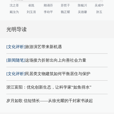
沈之荃
崔崑
顾诵芬
苏哲子
陈毓川
吴咸中
戴汝为
刘玉清
李幼平
魏正耀
吴德馨
孙玉
光明导读
[文化评析]
旅游演艺带来新机遇
[新闻随笔]
这场接力折射出向上向善社会力量
[文化评析]
民居类文物建筑如何平衡居住与保护
浙江富阳：优化创新生态，让科学家“如鱼得水”
岁月如歌 信短情长——从徐光耀的千封家书谈起