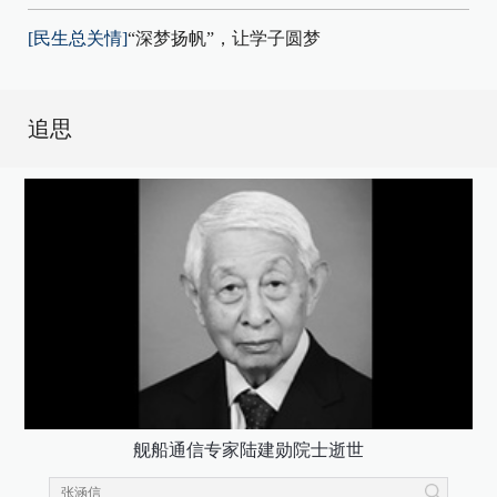
[民生总关情]
“深梦扬帆”，让学子圆梦
追思
舰船通信专家陆建勋院士逝世