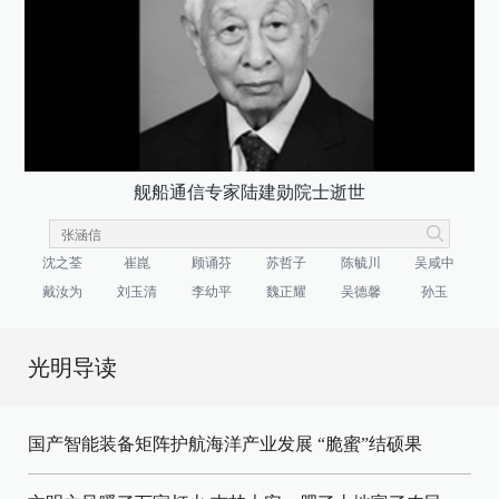
舰船通信专家陆建勋院士逝世
沈之荃
崔崑
顾诵芬
苏哲子
陈毓川
吴咸中
戴汝为
刘玉清
李幼平
魏正耀
吴德馨
孙玉
光明导读
国产智能装备矩阵护航海洋产业发展
“脆蜜”结硕果