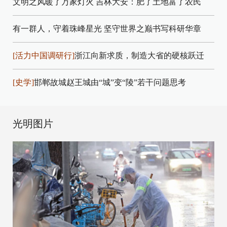
文明之风暖了万家灯火
吉林大安：肥了土地富了农民
有一群人，守着珠峰星光
坚守世界之巅书写科研华章
[活力中国调研行]
浙江向新求质，制造大省的硬核跃迁
[史学]
邯郸故城赵王城由“城”变“陵”若干问题思考
光明图片