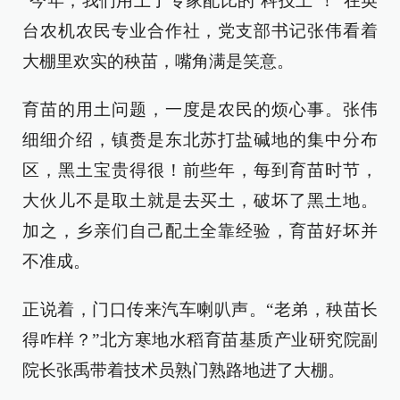
“今年，我们用上了专家配比的‘科技土’！”在英
台农机农民专业合作社，党支部书记张伟看着
大棚里欢实的秧苗，嘴角满是笑意。
育苗的用土问题，一度是农民的烦心事。张伟
细细介绍，镇赉是东北苏打盐碱地的集中分布
区，黑土宝贵得很！前些年，每到育苗时节，
大伙儿不是取土就是去买土，破坏了黑土地。
加之，乡亲们自己配土全靠经验，育苗好坏并
不准成。
正说着，门口传来汽车喇叭声。“老弟，秧苗长
得咋样？”北方寒地水稻育苗基质产业研究院副
院长张禹带着技术员熟门熟路地进了大棚。