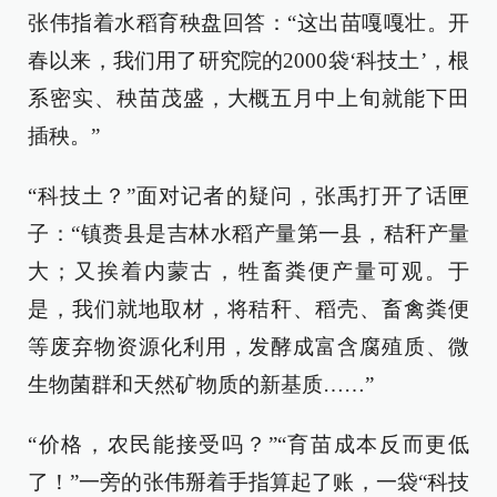
张伟指着水稻育秧盘回答：“这出苗嘎嘎壮。开
春以来，我们用了研究院的2000袋‘科技土’，根
系密实、秧苗茂盛，大概五月中上旬就能下田
插秧。”
“科技土？”面对记者的疑问，张禹打开了话匣
子：“镇赉县是吉林水稻产量第一县，秸秆产量
大；又挨着内蒙古，牲畜粪便产量可观。于
是，我们就地取材，将秸秆、稻壳、畜禽粪便
等废弃物资源化利用，发酵成富含腐殖质、微
生物菌群和天然矿物质的新基质……”
“价格，农民能接受吗？”“育苗成本反而更低
了！”一旁的张伟掰着手指算起了账，一袋“科技