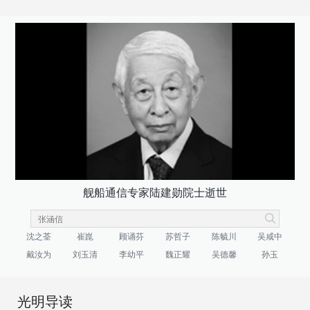
舰船通信专家陆建勋院士逝世
沈之荃
崔崑
顾诵芬
苏哲子
陈毓川
吴咸中
戴汝为
刘玉清
李幼平
魏正耀
吴德馨
孙玉
光明导读