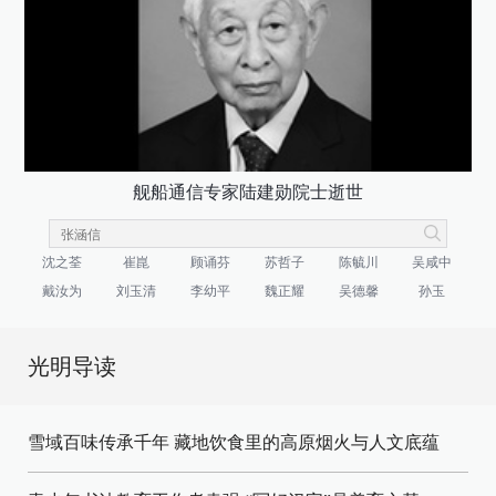
舰船通信专家陆建勋院士逝世
沈之荃
崔崑
顾诵芬
苏哲子
陈毓川
吴咸中
戴汝为
刘玉清
李幼平
魏正耀
吴德馨
孙玉
光明导读
雪域百味传承千年 藏地饮食里的高原烟火与人文底蕴