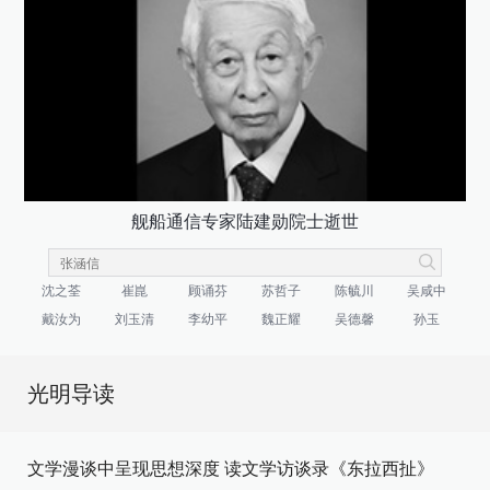
舰船通信专家陆建勋院士逝世
沈之荃
崔崑
顾诵芬
苏哲子
陈毓川
吴咸中
戴汝为
刘玉清
李幼平
魏正耀
吴德馨
孙玉
光明导读
文学漫谈中呈现思想深度 读文学访谈录《东拉西扯》