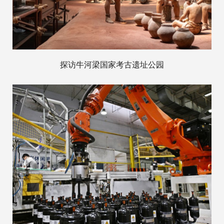
探访牛河梁国家考古遗址公园