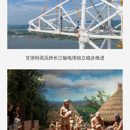
甘浙特高压跨长江输电塔组立稳步推进