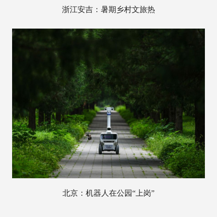
浙江安吉：暑期乡村文旅热
北京：机器人在公园“上岗”