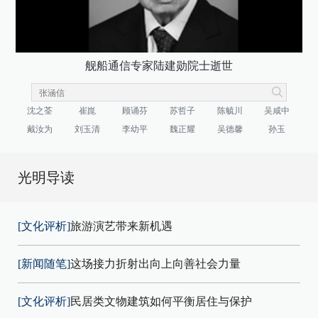
舰船通信专家陆建勋院士逝世
沈之荃
崔崑
顾诵芬
苏哲子
陈毓川
吴咸中
戴汝为
刘玉清
李幼平
魏正耀
吴德馨
孙玉
光明导读
[文化评析]
旅游演艺带来新机遇
[新闻随笔]
这场接力折射出向上向善社会力量
[文化评析]
民居类文物建筑如何平衡居住与保护