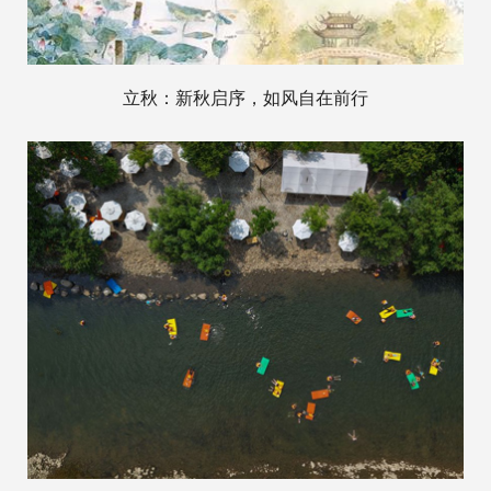
立秋：新秋启序，如风自在前行