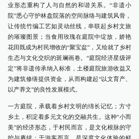
业形态重构了人与自然的和谐关系。“非遗小
院”悉心守护林盘院落的空间脉络与建筑风骨，
让传统竹编工艺如灵动丝线，串联起乡村文旅
的璀璨图景；当食用玫瑰在庭院中绽放，娇艳
花田既成为村民增收的“聚宝盆”，又绘就了乡村
生态与文化交织的斑斓画卷。“庭院经济星级评
定”将非遗传承纳入标准，土楼庭院旅游收益又
为建筑修缮提供资金，从而构建起“以文育产、
以产养文”的良性发展模式。
一方庭院，承载着乡村文明的绵长记忆；方寸
乡土，积淀着多元文化的交融共生。这种“小而
美”的经济形态，于村民而言，是文化根脉的守
护与赓续；于游客而言，是深度文化体验的鲜