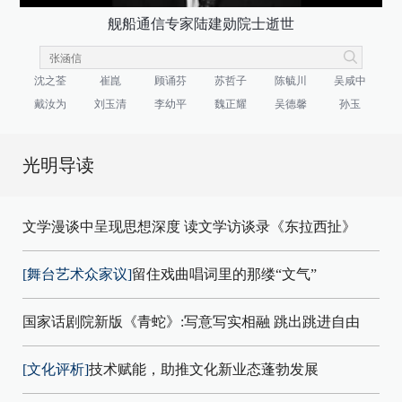
舰船通信专家陆建勋院士逝世
沈之荃
崔崑
顾诵芬
苏哲子
陈毓川
吴咸中
戴汝为
刘玉清
李幼平
魏正耀
吴德馨
孙玉
光明导读
文学漫谈中呈现思想深度 读文学访谈录《东拉西扯》
[舞台艺术众家议]
留住戏曲唱词里的那缕“文气”
国家话剧院新版《青蛇》:写意写实相融 跳出跳进自由
[文化评析]
技术赋能，助推文化新业态蓬勃发展