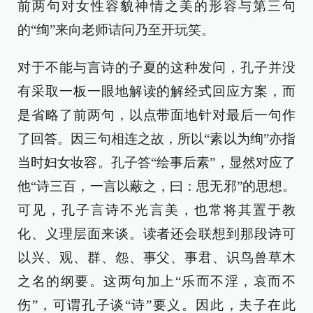
前两句对女性容貌神情之美的形容与第三句
的“绚”来向老师诘问乃至开玩笑。
对于不能与言诗的子夏的这种发问，孔子并没
有采取一板一眼地解读的解经式回应方案，而
是省略了前两句，以点带面地针对最后一句作
了回答。因三句相连之故，所以“素以为绚”亦指
当时妇女妆容。孔子答“绘事后素”，显然对应了
他“诗三百，一言以蔽之，曰：思无邪”的思想。
可见，孔子言诗不光言美，也常将其置于教
化、义理层面来谈。读者还会联想到那段诗可
以兴、观、群、怨、事父、事君、识鸟兽草木
之名的纲要。这两句加上“乐而不淫，哀而不
伤”，可谓孔子谈“诗”要义。因此，夫子在此