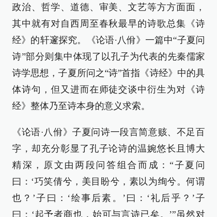
政治、哲学、道德、审美、文艺等方方面面，
其中就有对自西周至春秋最早的诗歌总集《诗
经》的轩邃探究。《论语·八佾》一篇中“子夏问
诗”部分则集中体现了以孔子为代表的先秦儒家
诗学思想，子夏所问之“诗”首指《诗经》中的具
体诗句，但又进而在师徒交谈中衍生为对《诗
经》整体乃至诗本身的意义求索。
《论语·八佾》子夏问诗一段言简意赅、不足百
字，却充分彰显了孔子论诗的温婉悠长且博大
精深，原文由两段问答组合而成：“子夏问
曰：‘巧笑倩兮，美目盼兮，素以为绚兮。何谓
也？’子曰：‘绘事后素。’曰：‘礼后乎？’子
曰：‘起予者商也，始可与言诗已矣。’”虽然对