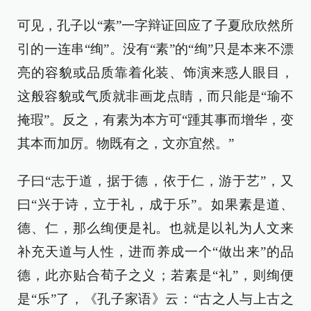
可见，孔子以“素”一字辩证回应了子夏欣欣然所
引的一连串“绚”。没有“素”的“绚”只是本来不漂
亮的容貌或品质靠着化装、饰演来惑人眼目，
这般容貌或气质就非画龙点睛，而只能是“瑜不
掩瑕”。反之，有素为本方可“踵其事而增华，变
其本而加厉。物既有之，文亦宜然。”
子曰“志于道，据于德，依于仁，游于艺”，又
曰“兴于诗，立于礼，成于乐”。如果素是道、
德、仁，那么绚便是礼。也就是以礼为人文来
补充天道与人性，进而养成一个“做出来”的品
德，此亦贴合荀子之义；若素是“礼”，则绚便
是“乐”了，《孔子家语》云：“古之人与上古之