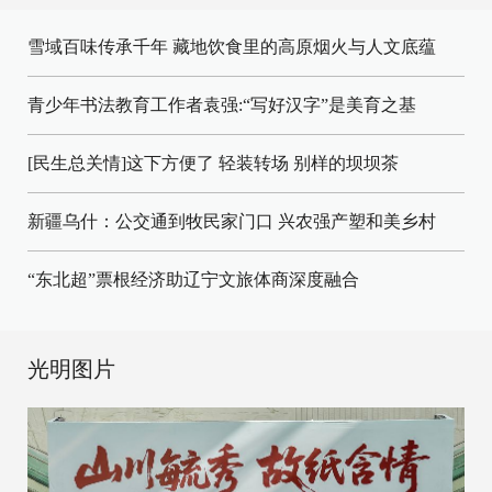
雪域百味传承千年 藏地饮食里的高原烟火与人文底蕴
青少年书法教育工作者袁强:“写好汉字”是美育之基
[民生总关情]这下方便了
轻装转场
别样的坝坝茶
新疆乌什：公交通到牧民家门口
兴农强产塑和美乡村
“东北超”票根经济助辽宁文旅体商深度融合
光明图片