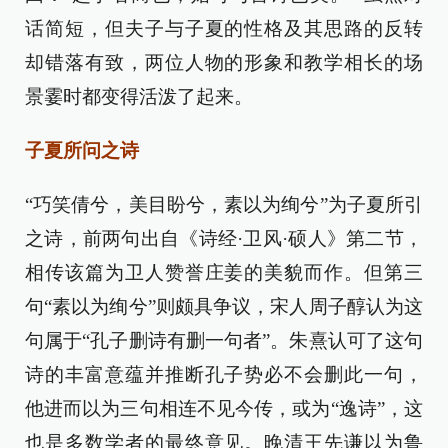
话简短，但夫子与子夏的性格及其思路的反转
却错落有致，两位人物的形象和教学相长的场
景霎时都变得活泼了起来。
子夏所问之诗
“巧笑倩兮，美目盼兮，素以为绚兮”为子夏所引
之诗，前两句出自《诗经·卫风·硕人》第二节，
相传该篇为卫人赞誉庄姜的美貌而作。但第三
句“素以为绚兮”则颇具争议，宋人周子醇认为这
句属于“孔子删诗有删一句者”。朱熹认可了这句
诗的丰富意蕴并推断孔子势必不会删此一句，
他进而以为三句相连不见今传，或为“逸诗”，这
也是多数学者的最终意见。晚清王先谦以为鲁