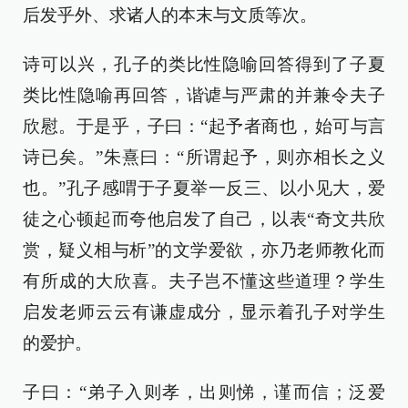
后发乎外、求诸人的本末与文质等次。
诗可以兴，孔子的类比性隐喻回答得到了子夏
类比性隐喻再回答，谐谑与严肃的并兼令夫子
欣慰。于是乎，子曰：“起予者商也，始可与言
诗已矣。”朱熹曰：“所谓起予，则亦相长之义
也。”孔子感喟于子夏举一反三、以小见大，爱
徒之心顿起而夸他启发了自己，以表“奇文共欣
赏，疑义相与析”的文学爱欲，亦乃老师教化而
有所成的大欣喜。夫子岂不懂这些道理？学生
启发老师云云有谦虚成分，显示着孔子对学生
的爱护。
子曰：“弟子入则孝，出则悌，谨而信；泛爱