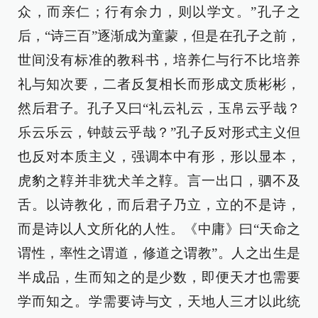
众，而亲仁；行有余力，则以学文。”孔子之
后，“诗三百”逐渐成为童蒙，但是在孔子之前，
世间没有标准的教科书，培养仁与行不比培养
礼与知次要，二者反复相长而形成文质彬彬，
然后君子。孔子又曰“礼云礼云，玉帛云乎哉？
乐云乐云，钟鼓云乎哉？”孔子反对形式主义但
也反对本质主义，强调本中有形，形以显本，
虎豹之鞟并非犹犬羊之鞟。言一出口，驷不及
舌。以诗教化，而后君子乃立，立的不是诗，
而是诗以人文所化的人性。《中庸》曰“天命之
谓性，率性之谓道，修道之谓教”。人之出生是
半成品，生而知之的是少数，即便天才也需要
学而知之。学需要诗与文，天地人三才以此统