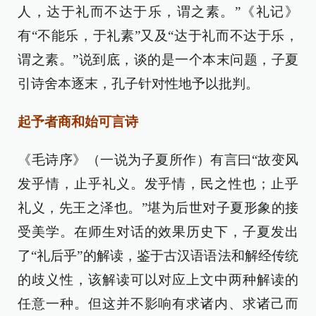
人，达于礼而不达于乐，谓之素。”《礼记》
有“不能乐，于礼素”又及“达于礼而不达于乐，
谓之素。”说到底，谈的是一个本末问题，子夏
引诗舍本逐末，孔子针对性地予以批判。
起予者商和始可言诗
《毛诗序》（一说为子夏所作）有言曰“故变风
发乎情，止乎礼义。发乎情，民之性也；止乎
礼义，先王之泽也。”堪为后世对子夏形象的接
受美学。在师生对话的效果历史下，子夏发出
了“礼后乎”的解读，鉴于古汉语语法和解经传统
的歧义性，该解读可以对应上文中两种解读的
任意一种。但这并不影响有求诸内、求诸己而