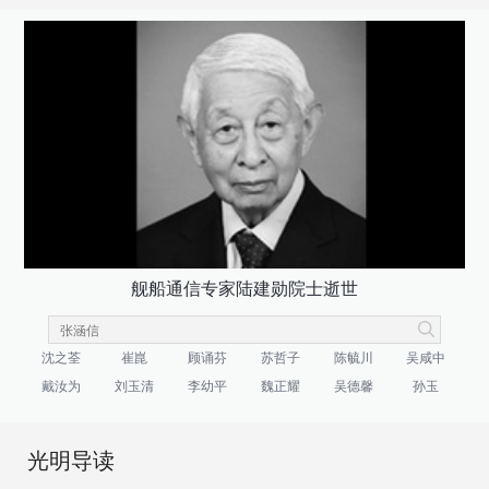
舰船通信专家陆建勋院士逝世
沈之荃
崔崑
顾诵芬
苏哲子
陈毓川
吴咸中
戴汝为
刘玉清
李幼平
魏正耀
吴德馨
孙玉
光明导读