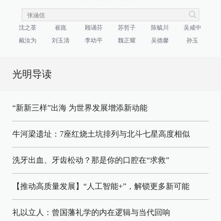
沈之荃
崔崑
顾诵芬
苏哲子
陈毓川
吴咸中
戴汝为
刘玉清
李幼平
魏正耀
吴德馨
孙玉
光明导读
“新新三样”出海 为世界发展增添新动能
牛河梁遗址：7座红烧土坑排列与北斗七星高度相似
洗牙出血、牙齿松动？那是你的口腔在“求救”
【推动高质量发展】“人工智能+”，解锁更多新可能
礼以立人：曾国藩礼学的内在逻辑与当代回响