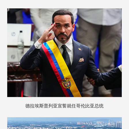
德拉埃斯普列亚宣誓就任哥伦比亚总统