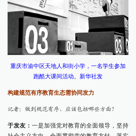
重庆市渝中区天地人和街小学，一名学生参加
跑酷大课间活动。新华社发
构建规范有序教育生态需协同发力
记者：做到规范有序，应该包括哪些方面？
于发友：
一是加强党对教育的全面领导，坚持
社会主义方向，全面贯彻党的教育方针，落实