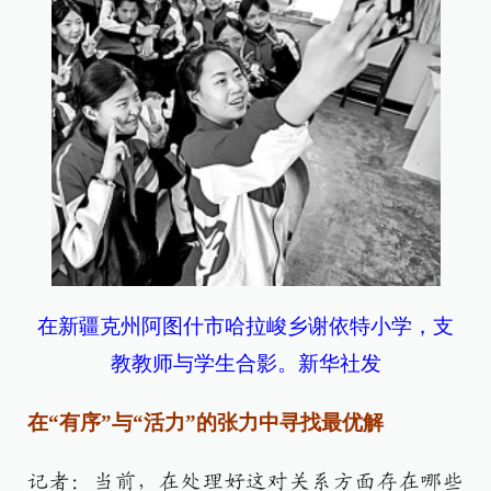
在新疆克州阿图什市哈拉峻乡谢依特小学，支
教教师与学生合影。新华社发
在“有序”与“活力”的张力中寻找最优解
记者：当前，在处理好这对关系方面存在哪些