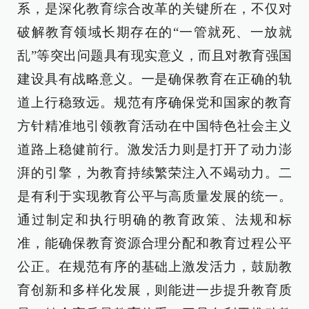
系，是深化教育综合改革的关键所在，不仅对
破解教育领域长期存在的“一管就死、一放就
乱”等突出问题具有现实意义，而且对教育强国
建设具有战略意义。一是确保教育在正确的轨
道上行稳致远。规范有序确保党和国家的教育
方针精准地引领教育活动在中国特色社会主义
道路上稳健前行。激发活力则是打开了动力澎
湃的引擎，为教育持续繁荣注入不竭动力。二
是有利于实现教育公平与高质量发展的统一。
通过制定和执行明确的教育政策、法规和标
准，能确保教育资源合理分配和教育过程公平
公正。在规范有序的基础上激发活力，鼓励教
育创新和多样化发展，则能进一步提升教育质