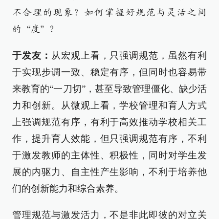
不合理的现象？如何掌握好规范与灵活之间
的“度”？
于发友：
从宏观上看，只强调规范，虽然有利
于实现步调一致、稳定有序，但同时也容易带
来教育的“一刀切”，甚至导致管理僵化、缺少活
力和创新。从微观上看，学校管理和育人方式
上强调规范有序，有利于高效推动学校相关工
作，提升育人效能，但只强调规范有序，不利
于激发教师的主体性、积极性，同时对学生发
展的内驱力、自主性产生影响，不利于培养他
们的创新能力和综合素养。
管理规范与激发活力，不是非此即彼的对立关