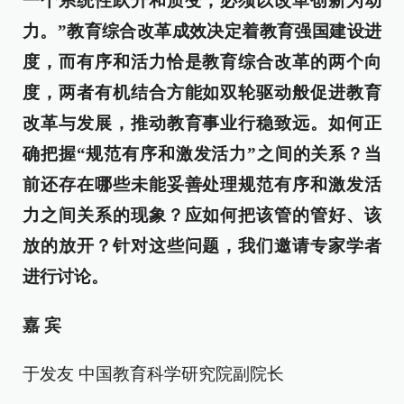
一个系统性跃升和质变，必须以改革创新为动
力。”教育综合改革成效决定着教育强国建设进
度，而有序和活力恰是教育综合改革的两个向
度，两者有机结合方能如双轮驱动般促进教育
改革与发展，推动教育事业行稳致远。如何正
确把握“规范有序和激发活力”之间的关系？当
前还存在哪些未能妥善处理规范有序和激发活
力之间关系的现象？应如何把该管的管好、该
放的放开？针对这些问题，我们邀请专家学者
进行讨论。
嘉 宾
于发友 中国教育科学研究院副院长