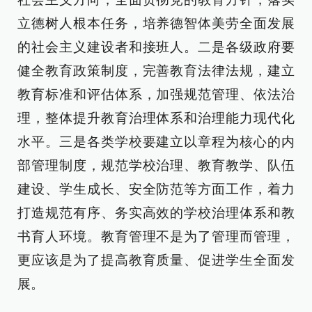
立德树人根本任务，培养德智体美劳全面发展
的社会主义建设者和接班人。二是各级政府要
健全教育政策制度，完善教育法律法规，建立
教育标准和评估体系，加强规范管理、依法治
理，整体提升教育治理体系和治理能力现代化
水平。三是各类学校要建立以章程为核心的内
部管理制度，规范学校治理、教育教学、队伍
建设、学生成长、安全防范等方面工作，着力
打造规范有序、务实高效的学校治理体系和教
书育人环境。教育管理不是为了管理而管理，
更应该是为了提高教育质量、促进学生全面发
展。