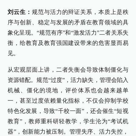
刘云生：
规范与活力的辩证关系，本质上是秩
序与创新、稳定与发展的矛盾在教育领域的具
象化呈现。“规范有序”和“激发活力”二者关系失
衡，给教育及教育强国建设带来的危害显而易
见。
从宏观层面上讲，二者失衡会导致体制僵化与
资源错配。规范“过度”，活力缺失，管理会陷入
机械、僵化的境地，评价体系也会越来越单
一，甚至过度依赖量化指标，不仅会抑制学校
特色化发展，导致“千校一面”，还会催生“短视
教育”，教师重科研轻教学，学生沦为“考试机
器”，创新能力被压制。管理失序、活力失控，