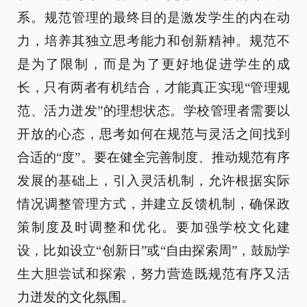
系。规范管理的最终目的是激发学生的内在动
力，培养其独立思考能力和创新精神。规范不
是为了限制，而是为了更好地促进学生的成
长，只有两者有机结合，才能真正实现“管理规
范、活力迸发”的理想状态。学校管理者需要以
开放的心态，思考如何在规范与灵活之间找到
合适的“度”。要在健全完善制度、推动规范有序
发展的基础上，引入灵活机制，允许根据实际
情况调整管理方式，并建立反馈机制，确保政
策制度及时调整和优化。要加强学校文化建
设，比如设立“创新日”或“自由探索周”，鼓励学
生大胆尝试和探索，努力营造既规范有序又活
力迸发的文化氛围。