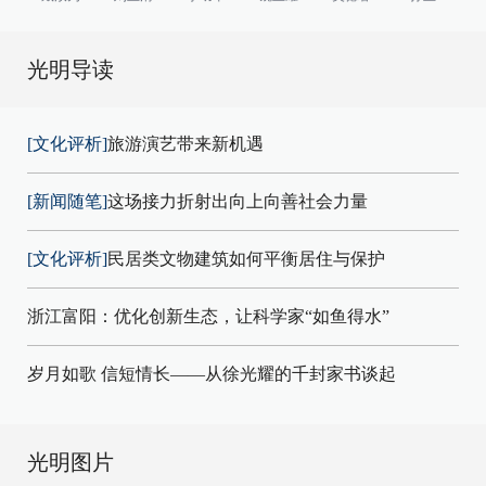
光明导读
[文化评析]
旅游演艺带来新机遇
[新闻随笔]
这场接力折射出向上向善社会力量
[文化评析]
民居类文物建筑如何平衡居住与保护
浙江富阳：优化创新生态，让科学家“如鱼得水”
岁月如歌 信短情长——从徐光耀的千封家书谈起
光明图片