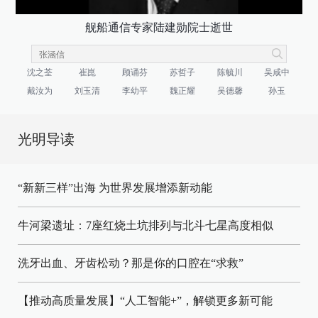
舰船通信专家陆建勋院士逝世
沈之荃
崔崑
顾诵芬
苏哲子
陈毓川
吴咸中
戴汝为
刘玉清
李幼平
魏正耀
吴德馨
孙玉
光明导读
“新新三样”出海 为世界发展增添新动能
牛河梁遗址：7座红烧土坑排列与北斗七星高度相似
洗牙出血、牙齿松动？那是你的口腔在“求救”
【推动高质量发展】“人工智能+”，解锁更多新可能