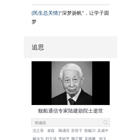
[民生总关情]
“深梦扬帆”，让学子圆
梦
追思
舰船通信专家陆建勋院士逝世
沈之荃
崔崑
顾诵芬
苏哲子
陈毓川
吴咸中
戴汝为
刘玉清
李幼平
魏正耀
吴德馨
孙玉