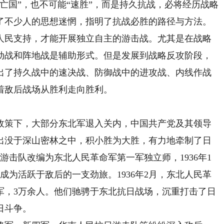
亡国”，也不可能“速胜”，而是持久抗战，必将经历战略
了不少人的思想迷惘，指明了抗战必胜的路径与方法。
人民支持，才能开展独立自主的游击战。尤其是在战略
动战和阵地战是辅助形式。但是发展到战略反攻阶段，
出了持久战中的速决战、防御战中的进攻战、内线作战
着敌后战场从胜利走向胜利。
策下，大部分东北军退入关内，中国共产党及其领导
出没于深山密林之中，积小胜为大胜，有力地牵制了日
满游击队改编为东北人民革命军第一军独立师，1936年1
成为活跃于敌后的一支劲旅。1936年2月，东北人民革
军，3万余人。他们驰骋于东北抗日战场，沉重打击了日
日斗争。