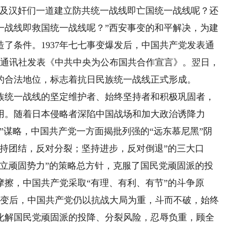
义及汉奸们一道建立防共统一战线即亡国统一战线呢？还
一战线即救国统一战线呢？”西安事变的和平解决，为建
了条件。1937年七七事变爆发后，中国共产党发表通
央通讯社发表《中共中央为公布国共合作宣言》。翌日，
的合法地位，标志着抗日民族统一战线正式形成。
统一战线的坚定维护者、始终坚持者和积极巩固者，
用。随着日本侵略者深陷中国战场和加大政治诱降力
”谋略，中国共产党一方面揭批列强的“远东慕尼黑”阴
持团结，反对分裂；坚持进步，反对倒退”的三大口
孤立顽固势力”的策略总方针，克服了国民党顽固派的投
擦，中国共产党采取“有理、有利、有节”的斗争原
南事变后，中国共产党仍以抗战大局为重，斗而不破，始终
化解国民党顽固派的投降、分裂风险，忍辱负重，顾全