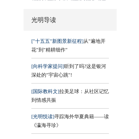
光明导读
["十五五"新图景新征程]
从"遍地开
花"到"精耕细作"
[向科学家提问]
听到了吗?这是银河
深处的"宇宙心跳"!
[国际教科文]
拉美足球：从社区记忆
到情感共振
[光明悦读]
寻踪海外华夏典籍——读
《瀛海寻珍》