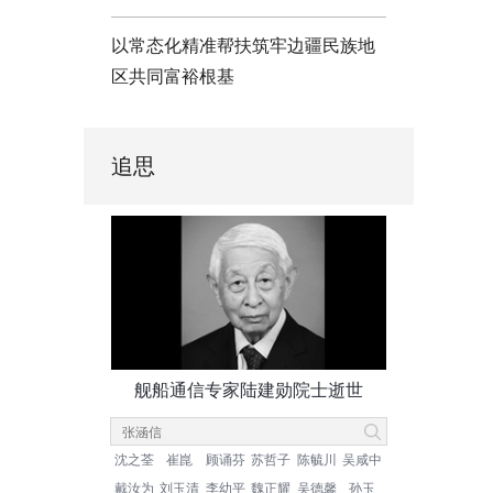
以常态化精准帮扶筑牢边疆民族地
区共同富裕根基
追思
舰船通信专家陆建勋院士逝世
沈之荃
崔崑
顾诵芬
苏哲子
陈毓川
吴咸中
戴汝为
刘玉清
李幼平
魏正耀
吴德馨
孙玉