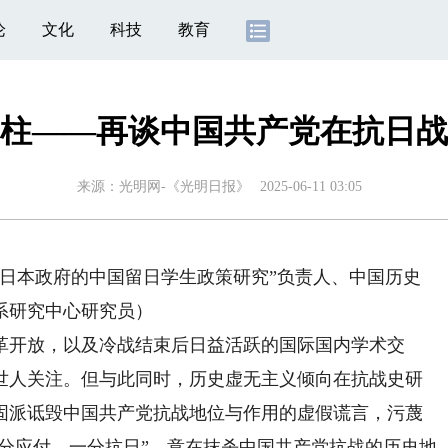
论
文化
科技
教育
柱——再谈中国共产党在抗日战
来源：
光明网-《光明日报》
2025-06-11 03:05
本政府的中国留日学生政策研究”负责人、中国历史
系研究中心研究员）
开放，以及冷战结束后日益活跃的国际国内学术交
世人关注。但与此同时，历史虚无主义倾向在抗战史研
固派诋毁中国共产党抗战地位与作用的虚假谎言，污蔑
两分应付，一分抗日”，意在抹杀中国共产党抗战的历史地