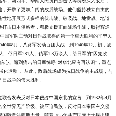
军、新四军、华南人民抗日游击队等纷纷深入敌后，
地，开辟了更加广阔的敌后战场。他们坚持独立自主的
造性地开展形式多样的伏击战、破袭战、地雷战、地道
地打击日本侵略者，积极支援正面战场作战，取得辉煌
发后中国军队主动对日作战取得的第一个重大胜利的平型关
40年8月，八路军发动百团大战，到1940年12月初，敌
余人，俘日军281人、伪军1.8万余人，给日军的“囚笼政
信心。遭到痛击的日军惊呼“对华北应有再认识”，重点
治安强化运动”。从此，敌后战场成为抗日战争的主战场，与
抗日战争的伟大胜利。
合发表反对日本侵占中国东北的宣言，到1932年4月
联合全世界无产阶级、被压迫民族，反对日本帝国主义侵
国际反法西斯力量。随着1935年共产国际七大提出建