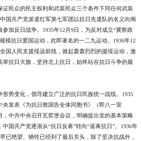
保证民众的民主权利和武装民众三个条件下同任何武装
月，中国共产党派遣红军第七军团以抗日先遣队的名义向闽
加反日战争。1935年12月9日，为反对成立“冀察政
模抗日爱国运动，此即著名的一二九运动。1936年12
召全国人民支援绥远前线，掀起轰轰烈烈的援绥运动，激
高举抗日大旗，坚持北上抗日，始终站在抗日斗争的最
势变化，倡导建立广泛的抗日民族统一战线。1935
共中央发表《为抗日救国告全体同胞书》（即八一宣
12月，中共中央召开瓦窑堡会议，明确提出党的基本策略
国共产党逐渐从“抗日反蒋”转向“逼蒋抗日”。1936年
平早已绝望、牺牲已经到了最后关头，除了坚决抗战外，