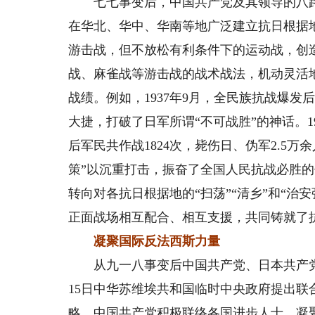
七七事变后，中国共产党及其领导的八路
在华北、华中、华南等地广泛建立抗日根据
游击战，但不放松有利条件下的运动战，创
战、麻雀战等游击战的战术战法，机动灵活
战绩。例如，1937年9月，全民族抗战爆
大捷，打破了日军所谓“不可战胜”的神话。19
后军民共作战1824次，毙伤日、伪军2.5万
策”以沉重打击，振奋了全国人民抗战必胜的
转向对各抗日根据地的“扫荡”“清乡”和“
正面战场相互配合、相互支援，共同铸就了
凝聚国际反法西斯力量
从九一八事变后中国共产党、日本共产党联
15日中华苏维埃共和国临时中央政府提出
略，中国共产党积极联络各国进步人士，凝聚