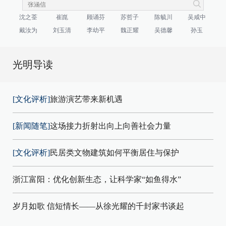
沈之荃
崔崑
顾诵芬
苏哲子
陈毓川
吴咸中
戴汝为
刘玉清
李幼平
魏正耀
吴德馨
孙玉
光明导读
[文化评析]
旅游演艺带来新机遇
[新闻随笔]
这场接力折射出向上向善社会力量
[文化评析]
民居类文物建筑如何平衡居住与保护
浙江富阳：优化创新生态，让科学家“如鱼得水”
岁月如歌 信短情长——从徐光耀的千封家书谈起