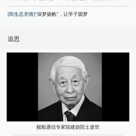
[民生总关情]
“深梦扬帆”，让学子圆梦
追思
舰船通信专家陆建勋院士逝世