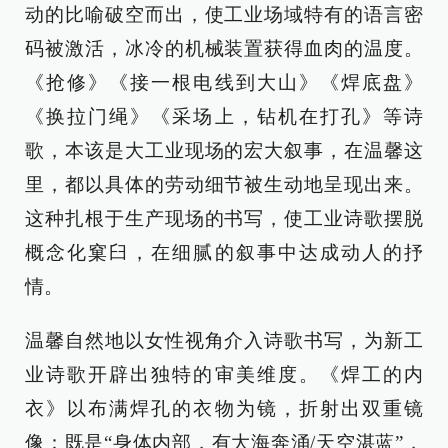
动的比喻破空而出，使工业场域特有的语言密
码被激活，冰冷的机械装置获得血肉的温度。
《抢修》《接一根电线到大山》《焊底盘》
《换拉门绳》《采场上，钻机在打孔》等诗
歌，本该是大工业现场的宏大叙事，在温馨这
里，都以具体的劳动细节被生动地呈现出来。
这种扎根于生产现场的书写，使工业诗歌摆脱
概念化窠臼，在细腻的叙事中达成动人的抒
情。
温馨自然地以女性视角介入诗歌书写，为新工
业诗歌开辟出独特的审美维度。《焊工的内
衣》以布满焊孔的衣物为镜，折射出双重镜
像：既是“身体内部，有大海奔涌/天空湛蓝”，