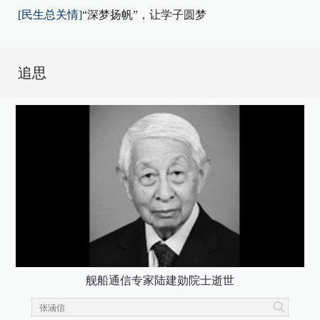
[民生总关情]
“深梦扬帆”，让学子圆梦
追思
舰船通信专家陆建勋院士逝世