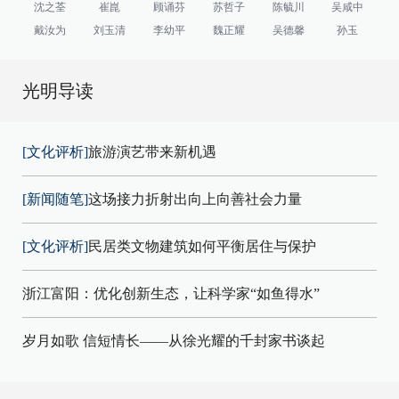
沈之荃
崔崑
顾诵芬
苏哲子
陈毓川
吴咸中
戴汝为
刘玉清
李幼平
魏正耀
吴德馨
孙玉
光明导读
[文化评析]
旅游演艺带来新机遇
[新闻随笔]
这场接力折射出向上向善社会力量
[文化评析]
民居类文物建筑如何平衡居住与保护
浙江富阳：优化创新生态，让科学家“如鱼得水”
岁月如歌 信短情长——从徐光耀的千封家书谈起