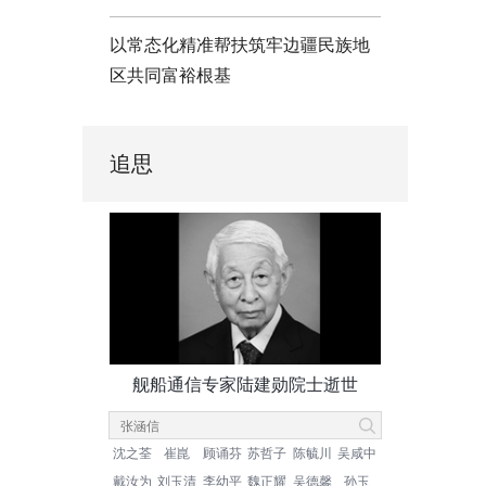
以常态化精准帮扶筑牢边疆民族地
区共同富裕根基
追思
舰船通信专家陆建勋院士逝世
沈之荃
崔崑
顾诵芬
苏哲子
陈毓川
吴咸中
戴汝为
刘玉清
李幼平
魏正耀
吴德馨
孙玉