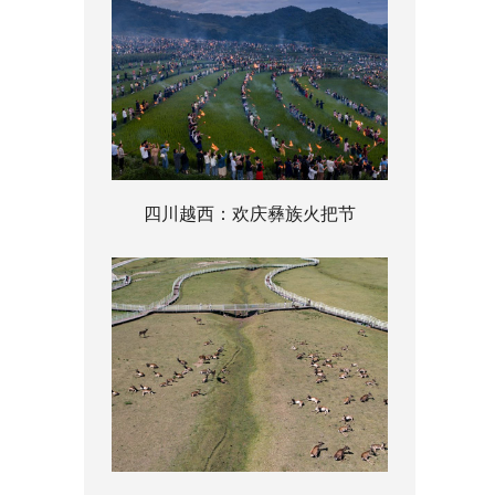
四川越西：欢庆彝族火把节