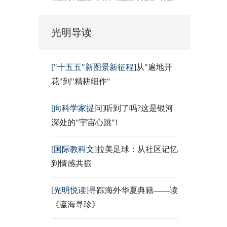
光明导读
["十五五"新图景新征程]
从"遍地开
花"到"精耕细作"
[向科学家提问]
听到了吗?这是银河
深处的"宇宙心跳"!
[国际教科文]
拉美足球：从社区记忆
到情感共振
[光明悦读]
寻踪海外华夏典籍——读
《瀛海寻珍》