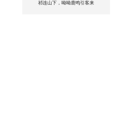
祁连山下，呦呦鹿鸣引客来