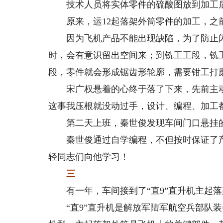
技术人员将实体零件的硫酸图放到加工后
原来，运12起落架外筒零件的加工，之前
因为飞机产品不能出现缺陷，为了防止闪
时，会有意识留出空间来；到铣工工段，铣
段，零件就会形成锯齿形轮廓，需要钳工打
宋广权悬着的心终于落了下来，先前主动揽
这事我压根就没动过手，设计、编程、加工
第二天上班，秦世俊发现车间门口悬挂的
秦世俊通过自学编程，不但按时保证了产品
轻同志们向他学习！
三
有一年，车间接到了“直9”直升机主起落
“直9”直升机是解放军陆军航空兵部队装