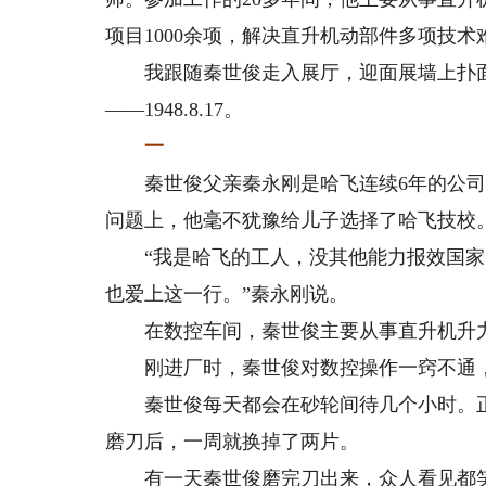
项目1000余项，解决直升机动部件多项技术
我跟随秦世俊走入展厅，迎面展墙上扑面
——1948.8.17。
一
秦世俊父亲秦永刚是哈飞连续6年的公司
问题上，他毫不犹豫给儿子选择了哈飞技校
“我是哈飞的工人，没其他能力报效国家
也爱上这一行。”秦永刚说。
在数控车间，秦世俊主要从事直升机升力
刚进厂时，秦世俊对数控操作一窍不通，
秦世俊每天都会在砂轮间待几个小时。正
磨刀后，一周就换掉了两片。
有一天秦世俊磨完刀出来，众人看见都笑