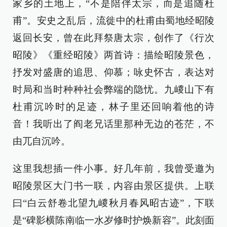
家乡的土地上，“不是陪伴太宗，而是追随杜
甫”。安史之乱后，流徙中的杜甫由蜀地经昭陵
返回长安，曾在此拜祭唐太宗，创作了《行次
昭陵》《重经昭陵》两首诗：描绘昭陵景色，
抒发对盛唐的追思、仰慕；咏史怀古，表达对
时局和当时种种社会弊端的隐忧。九嵕山下有
杜甫沉吟时的足迹，林子里还回响着他的诗
音！我听出了阎老兄话里那种无边的苍茫，不
由兀自沉吟。
这里我想插一件小事。好几年前，我曾受邀为
昭陵景区大门书一联，内容由景区提供。上联
曰“白云舒卷北望九嵕秋月春风昭古迹”，下联
是“碑影横陈南临一水岁修时护焕新容”。此刻面