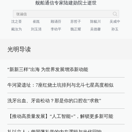
舰船通信专家陆建勋院士逝世
沈之荃
崔崑
顾诵芬
苏哲子
陈毓川
吴咸中
戴汝为
刘玉清
李幼平
魏正耀
吴德馨
孙玉
光明导读
“新新三样”出海 为世界发展增添新动能
牛河梁遗址：7座红烧土坑排列与北斗七星高度相似
洗牙出血、牙齿松动？那是你的口腔在“求救”
【推动高质量发展】“人工智能+”，解锁更多新可能
礼以立人：曾国藩礼学的内在逻辑与当代回响