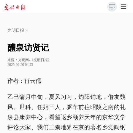
光明日报
>
醴泉访贤记
来源：
光明网-《光明日报》
2025-06-20 04:55
作者：肖云儒
乙巳蒲月中旬，夏风习习，灼阳铺地，偕友魏
风、世科、任娟三人，驱车前往昭陵之南的礼
泉县康养中心，看望返乡颐养天年的京华文学
评论大家、我们三秦地界在京的著名乡党阎纲