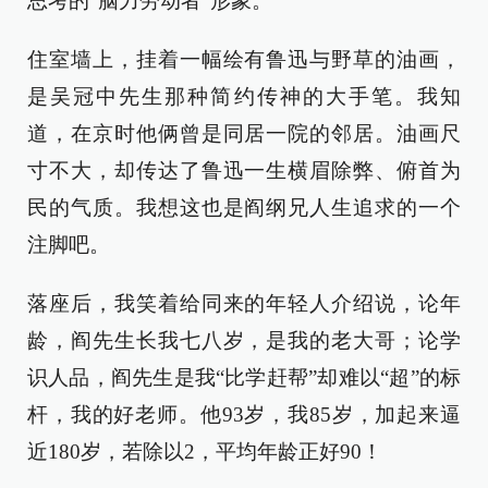
思考的“脑力劳动者”形象。
住室墙上，挂着一幅绘有鲁迅与野草的油画，
是吴冠中先生那种简约传神的大手笔。我知
道，在京时他俩曾是同居一院的邻居。油画尺
寸不大，却传达了鲁迅一生横眉除弊、俯首为
民的气质。我想这也是阎纲兄人生追求的一个
注脚吧。
落座后，我笑着给同来的年轻人介绍说，论年
龄，阎先生长我七八岁，是我的老大哥；论学
识人品，阎先生是我“比学赶帮”却难以“超”的标
杆，我的好老师。他93岁，我85岁，加起来逼
近180岁，若除以2，平均年龄正好90！