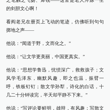
之笔触之飞扬、犀锐——这皆是老人淬炼一生
的剑胆文心啊！
看阎老兄在册页上飞动的笔迹，仿佛听到句句
掷地之声——
他说：“闻道于野，文而化之。”
他说：“让文学更美丽，中国更真实。”
他说：“思想学鲁迅，忧愤深广，救救孩子；文
风学毛泽东，幽默风趣，即之也温，振臂一
呼，铁板钉钉；散文学孙犁，诗化的白话，十
几二十分钟读完，半天却平静不下来。”
他说：“写评论要鲜明，雄辩，有风趣；写散文