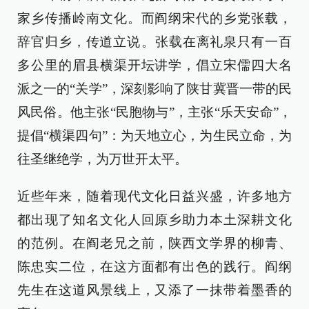
家乡传播岭南文化。而阎纲宋代的乡党张载，
辞官归乡，传道立说‌。张载在离礼泉只有一百
多公里的眉县横渠开坛讲学，倡立宋儒四大名
派之一的“关学”，深刻影响了陕甘冀晋一带的民
风民俗。他主张“民胞物与”，‌主张“乐天安命”，
提倡“横渠四句”：为天地立心，为生民立命，为
往圣继绝学，为万世开太平‌‌。
近些年来，随着现代文化日益兴盛，许多地方
都出现了知名文化人回原乡助力本土深耕文化
的范例。在阎老兄之前，陕西文学界的柳青、
陈忠实二位，在这方面都有出色的践行。阎纲
先生在这道风景线上，又添了一抹带着墨香的