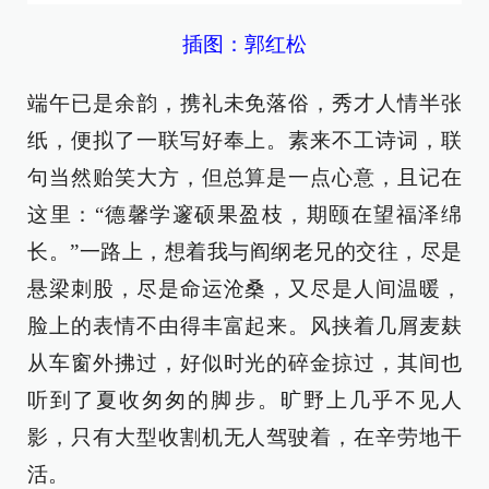
插图：郭红松
端午已是余韵，携礼未免落俗，秀才人情半张
纸，便拟了一联写好奉上。素来不工诗词，联
句当然贻笑大方，但总算是一点心意，且记在
这里：“德馨学邃硕果盈枝，期颐在望福泽绵
长。”一路上，想着我与阎纲老兄的交往，尽是
悬梁刺股，尽是命运沧桑，又尽是人间温暖，
脸上的表情不由得丰富起来。风挟着几屑麦麸
从车窗外拂过，好似时光的碎金掠过，其间也
听到了夏收匆匆的脚步。旷野上几乎不见人
影，只有大型收割机无人驾驶着，在辛劳地干
活。