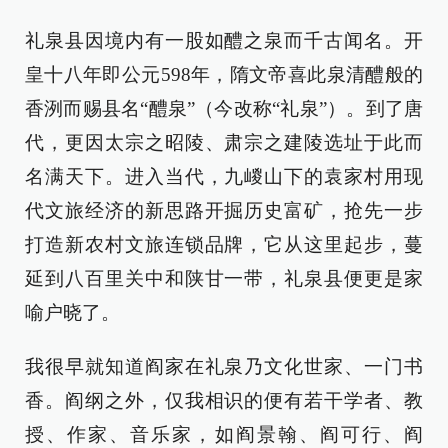
礼泉县因境内有一股如醴之泉而千古闻名。开
皇十八年即公元598年，隋文帝喜此泉清醴般的
香洌而赐县名“醴泉”（今改称“礼泉”）。到了唐
代，更因太宗之昭陵、肃宗之建陵选址于此而
名满天下。进入当代，九嵕山下的袁家村用现
代文旅经济的新思路开掘历史富矿，抢先一步
打造新农村文旅连锁品牌，它从这里起步，蔓
延到八百里关中和陕甘一带，礼泉县便更是家
喻户晓了。
我很早就知道阎家在礼泉乃文化世家、一门书
香。阎纲之外，仅我相识的便有若干学者、教
授、作家、音乐家，如阎景翰、阎可行、阎