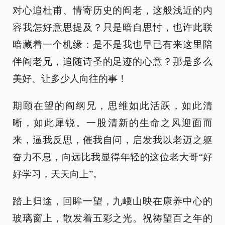
对心追杜甫、情寄历史的阎老，这般浅近的内
容我怎好意思提及？只是暗自思忖，也许此联
暗藏着一个机缘：是不是我也早已有来这里陪
伴阎老兄，追随诗圣的足迹的心意？那是多么
美好、让多少人向往的事！
期颐在望的阎纲兄，思维如此活跃，如此清
晰，如此犀锐。一股清新的生命之风迎面而
来，逼我反思，催我自问，启发我以老迈之躯
奋力不息，向远比我显得年轻的这位老大哥“好
好学习，天天向上”。
踏上归途，回眸一望，九嵕山映在康养中心的
玻璃窗上，散发着五彩之光。祝祷望百之年的