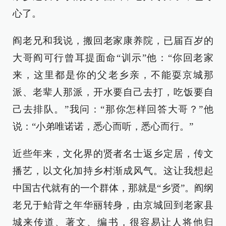
心了。
阎老兄和我说，搬回老家康养院，已届百岁的
大哥阎可行曾耳提面命“训示”他：“你回老家
来，这里都是你的父老乡亲，不能耍京城那
派、老辈人那派，开水要自己去打，吃饭要自
己去排队。”我问：“那你怎样回答大哥？”他
说：“小弟唯诺诺，悉心而听，悉心而行。”
近些年来，文化界的贤者名士返乡定居，传文
播艺，以文化加持乡村渐成风气。这让我想起
中国古代就有的一个群体，那就是“乡贤”。阎纲
老兄于鲐背之年华丽转身，由京城回到老家县
城来传道、著文、编书，很容易让人将他归