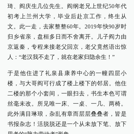
琦、阎庆生几位先生。阎纲老兄上世纪50年代
初考上兰州大学，毕业后赴京工作，终生从
文。此一走，去家整整60年。2019年快90岁时
归乡省亲，盘桓多日而不舍离开。儿子阎力由
京返秦，专程来接老父回京，老父竟然语出惊
人：“老汉我不走了，就在老家归隐余生！”
于是他住进了礼泉县康养中心的一幢四层小
楼，与大哥阎可行成了楼上楼下的邻居。他住
二楼的那个小套间，一眼扫去，书生本色可谓
丝毫未改。所见唯一床、一桌、一几、两椅。
此外满目琳琅，杂乱有章而层层叠叠者，皆是
书报杂志！活脱脱还是一个从未放下笔、放下