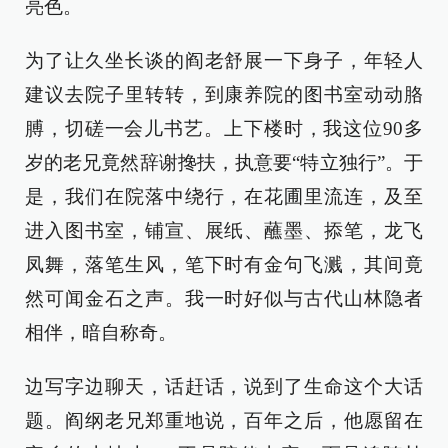
亮色。
为了让久坐长谈的阎老舒展一下身子，年轻人
建议去院子里转转，到康养院的图书室动动胳
膊，切磋一会儿书艺。上下楼时，我这位90多
岁的老兄竟然辞谢搀扶，执意要“特立独行”。于
是，我们在院落中绕行，在花圃里流连，及至
进入图书室，铺宣、展纸、蘸墨、掭笔，龙飞
凤舞，落笔生风，笔下时有金句飞溅，其间竟
然可闻金石之声。我一时好似与古代山林隐者
相伴，暗自称奇。
边写字边聊天，话赶话，说到了生命这个大话
题。阎纲老兄郑重地说，百年之后，他愿留在