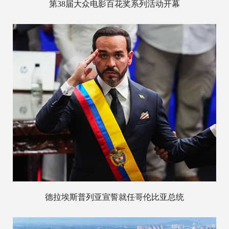
第38届大众电影百花奖系列活动开幕
德拉埃斯普列亚宣誓就任哥伦比亚总统