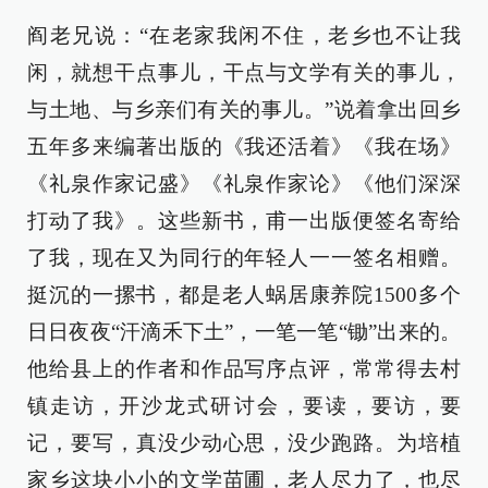
阎老兄说：“在老家我闲不住，老乡也不让我
闲，就想干点事儿，干点与文学有关的事儿，
与土地、与乡亲们有关的事儿。”说着拿出回乡
五年多来编著出版的《我还活着》《我在场》
《礼泉作家记盛》《礼泉作家论》《他们深深
打动了我》。这些新书，甫一出版便签名寄给
了我，现在又为同行的年轻人一一签名相赠。
挺沉的一摞书，都是老人蜗居康养院1500多个
日日夜夜“汗滴禾下土”，一笔一笔“锄”出来的。
他给县上的作者和作品写序点评，常常得去村
镇走访，开沙龙式研讨会，要读，要访，要
记，要写，真没少动心思，没少跑路。为培植
家乡这块小小的文学苗圃，老人尽力了，也尽