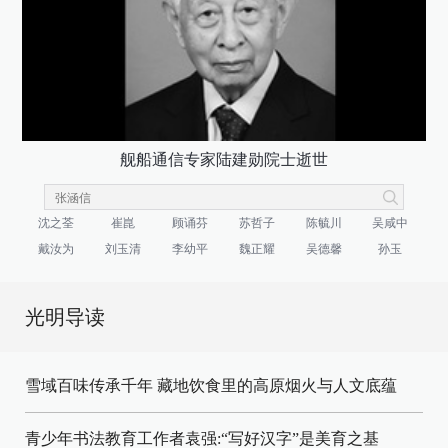
舰船通信专家陆建勋院士逝世
沈之荃
崔崑
顾诵芬
苏哲子
陈毓川
吴咸中
戴汝为
刘玉清
李幼平
魏正耀
吴德馨
孙玉
光明导读
雪域百味传承千年 藏地饮食里的高原烟火与人文底蕴
青少年书法教育工作者袁强:“写好汉字”是美育之基