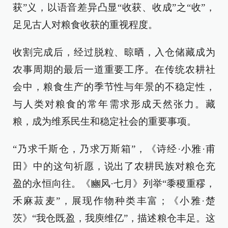
获”义，以语音差异凸显“收获、收成”之“收”，
足见古人对粮食收获的重视程度。
收割完成后，经过脱粒、晾晒，入仓储藏成为
农事周期的最后一道重要工序。在传统农耕社
会中，粮食生产的季节性与年景的不稳定性，
与人类对粮食的常年需求形成天然张力。藏
粮，成为维系民生和稳定社会的重要事项。
“乃求千斯仓，乃求万斯箱”，《诗经·小雅·甫
田》中的这句祈愿，说出了农耕民族对粮仓充
盈的永恒向往。《豳风·七月》列举“黍稷重穋，
禾麻菽麦”，展现作物种类丰富；《小雅·楚
茨》“我仓既盈，我庾维亿”，描述粮仓丰足。这