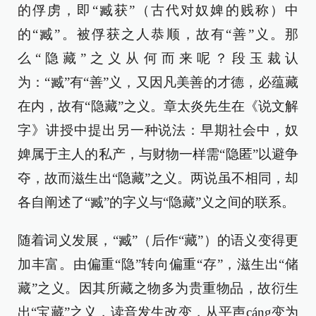
的俘虏，即“臧获”（古代对奴婢的贱称）中
的“臧”。被俘获之人恭顺，故有“善”义。那
么“隐藏”之义从何而来呢？段玉裁认
为：“臧”有“善”义，又因凡美善的才德，必蕴藏
在内，故有“隐藏”之义。章太炎先生在《说文解
字》讲授中提出另一种说法：早期社会中，奴
婢属于主人的私产，与财物一样需“隐匿”以避争
夺，故而滋生出“隐藏”之义。两说虽不相同，却
各自阐述了“臧”的字义与“隐藏”义之间的联系。
随着词义发展，“臧”（后作“藏”）的语义变得更
加丰富。由偏重“隐”转向偏重“存”，滋生出“储
藏”之义。因其所藏之物多为贵重物品，故衍生
出“宝藏”之义，读音发生改变，从平声cáng变为