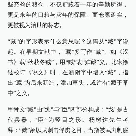
些充盈的粮仓，不仅贮藏着一年的辛勤所得，
更是来年的口粮与灾年的保障。而仓廪盈实，
更被视为治世的标志。
“藏”的字形表示什么意思呢？这需从“臧”字说
起。在早期文献中，“藏”多写作“臧”。如《汉
书》载“秋获冬臧”，用“臧”表“贮藏”义。北宋徐
铉校订《说文》时，在新附字中增入“藏”，指
出“藏”为后来新造，添加草头，或许有“藏于草
中”之义。
甲骨文“臧”由“戈”与“臣”两部分构成：“戈”是古
代兵器，“臣”为竖目之形。杨树达先生考
释：“臧”象以戈刺击俘虏之目，当指被武力制服