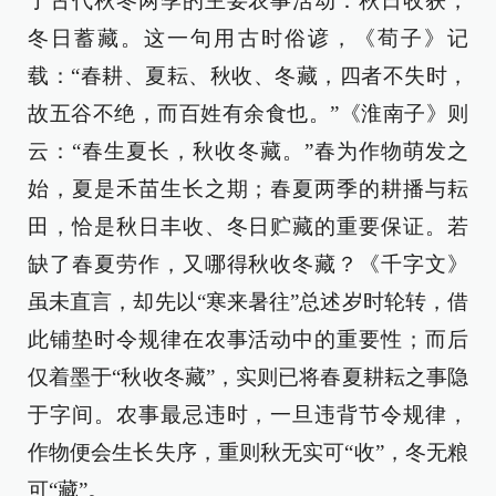
了古代秋冬两季的主要农事活动：秋日收获，
冬日蓄藏。这一句用古时俗谚，《荀子》记
载：“春耕、夏耘、秋收、冬藏，四者不失时，
故五谷不绝，而百姓有余食也。”《淮南子》则
云：“春生夏长，秋收冬藏。”春为作物萌发之
始，夏是禾苗生长之期；春夏两季的耕播与耘
田，恰是秋日丰收、冬日贮藏的重要保证。若
缺了春夏劳作，又哪得秋收冬藏？《千字文》
虽未直言，却先以“寒来暑往”总述岁时轮转，借
此铺垫时令规律在农事活动中的重要性；而后
仅着墨于“秋收冬藏”，实则已将春夏耕耘之事隐
于字间。农事最忌违时，一旦违背节令规律，
作物便会生长失序，重则秋无实可“收”，冬无粮
可“藏”。