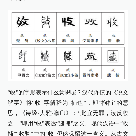
“收”的字形表示什么意思呢？汉代许慎的《说文
解字》将“收”字解释为“捕也”，即“拘捕”的意
思，《诗经·大雅·瞻卬》：“此宜无罪，汝反收
之。”即用“收”表达“逮捕”之义。现代汉语中“收
捕”“收监”中的“收”仍然保留这一含义。从古文