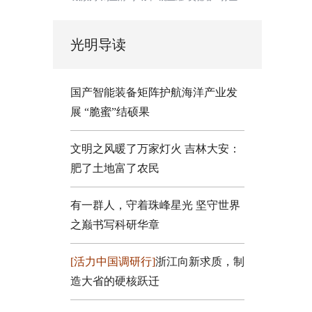
光明导读
国产智能装备矩阵护航海洋产业发
展
“脆蜜”结硕果
文明之风暖了万家灯火
吉林大安：
肥了土地富了农民
有一群人，守着珠峰星光
坚守世界
之巅书写科研华章
[活力中国调研行]
浙江向新求质，制
造大省的硬核跃迁