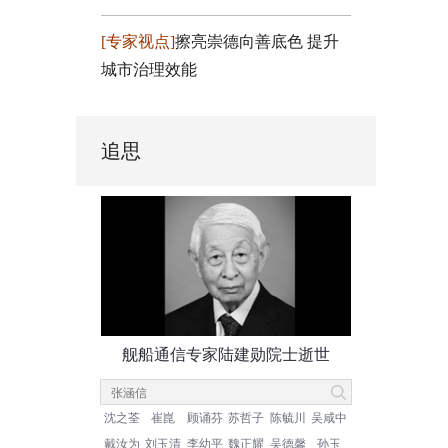
[专家视点]
擦亮崇德向善底色 提升
城市治理效能
追思
舰船通信专家陆建勋院士逝世
沈之荃
崔崑
顾诵芬
苏哲子
陈毓川
吴咸中
戴汝为
刘玉清
李幼平
魏正耀
吴德馨
孙玉